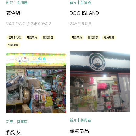
新界 | 荃灣區
新界 | 荃灣區
寵物緣
DOG ISLAND
24911522 / 24910522
24598838
信用卡付款
電話預約
寵物美容
電話預約
寵物美容
送貨服務
送貨服務
新界 | 葵青區
新界 | 葵青區
寵物良品
貓狗友