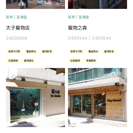
新界 | 荃灣區
新界 | 荃灣區
太子寵物店
寵物之森
24930668
24911344 / 24911044
信用卡付款
電話預約
寵物美容
信用卡付款
電話預約
寵物美容
送貨服務
寵物接送
送貨服務
寄養服務