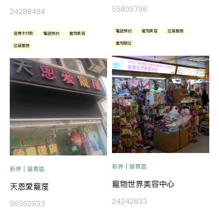
55805798
24288484
電話預約
寵物美容
送貨服務
信用卡付款
電話預約
寵物美容
寵物接送
送貨服務
新界 | 葵青區
新界 | 葵青區
寵物世界美容中心
天恩愛寵屋
24242833
96562933