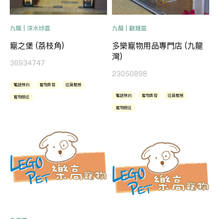
九龍 | 深水埗區
九龍 | 觀塘區
寵之堡 (荔枝角)
多樂寵物用品專門店 (九龍
灣)
36934747
23050898
電話預約
寵物美容
送貨服務
電話預約
寵物美容
送貨服務
寵物接送
寵物接送