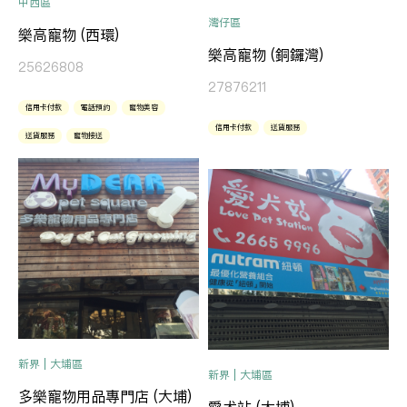
中西區
灣仔區
樂高寵物 (西環)
樂高寵物 (銅鑼灣)
25626808
27876211
信用卡付款
電話預約
寵物美容
信用卡付款
送貨服務
送貨服務
寵物接送
新界 | 大埔區
新界 | 大埔區
多樂寵物用品專門店 (大埔)