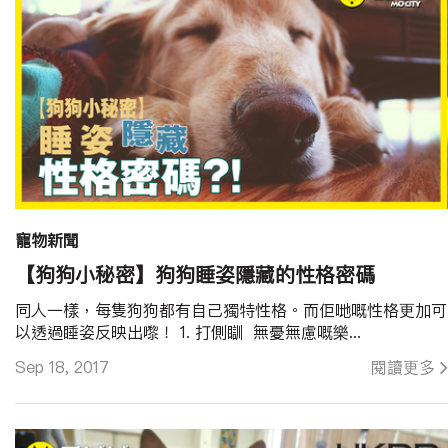
寵物新聞
【狗狗小秘密】狗狗睡姿隱藏的性格密碼
同人一樣，每隻狗狗都有自己獨特性格。而佢哋嘅性格更加可
以透過睡姿反映出嚟！ 1. 打側瞓 無憂無慮嘅樂...
Sep 18, 2017
閱讀更多