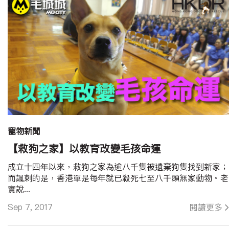
寵物新聞
【救狗之家】以教育改變毛孩命運
成立十四年以來，救狗之家為逾八千隻被遺棄狗隻找到新家；
而諷刺的是，香港單是每年就已殺死七至八千頭無家動物。老
實說...
Sep 7, 2017
閱讀更多