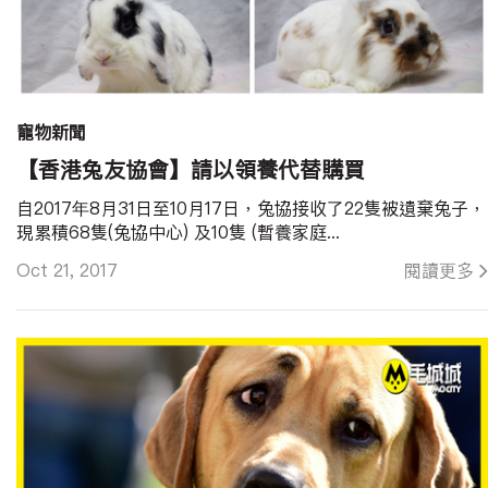
寵物新聞
【香港兔友協會】請以領養代替購買
自2017年8月31日至10月17日，兔協接收了22隻被遺棄兔子，
現累積68隻(兔協中心) 及10隻 (暫養家庭...
Oct 21, 2017
閱讀更多