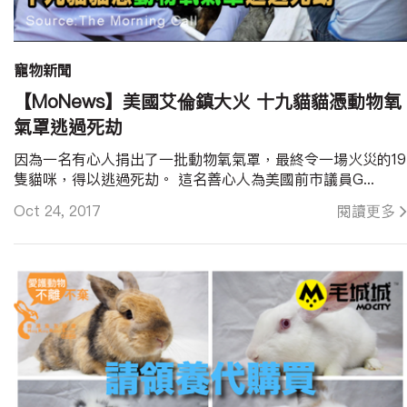
寵物新聞
【MoNews】美國艾倫鎮大火 十九貓貓憑動物氧
氣罩逃過死劫
因為一名有心人捐出了一批動物氧氣罩，最終令一場火災的19
隻貓咪，得以逃過死劫。 這名善心人為美國前市議員G...
Oct 24, 2017
閱讀更多