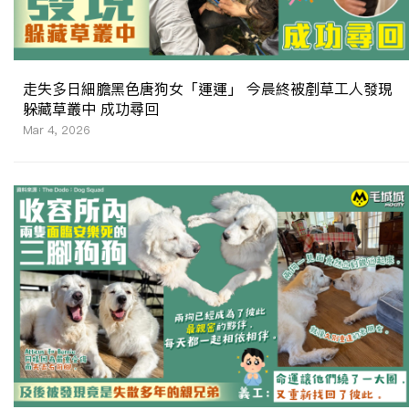
走失多日細膽黑色唐狗女「運運」 今晨終被剷草工人發現
躲藏草叢中 成功尋回
Mar 4, 2026