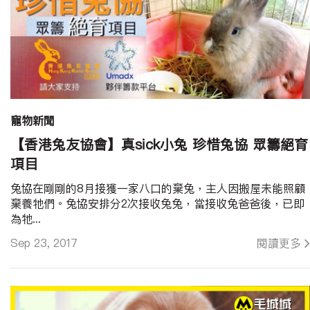
寵物新聞
【香港兔友協會】真sick小兔 珍惜兔協 眾籌絕育
項目
兔協在剛剛的8月接獲一家八口的棄兔，主人因搬屋未能照顧
棄養牠們。兔協安排分2次接收兔兔，當接收兔爸爸後，已即
為牠...
Sep 23, 2017
閱讀更多