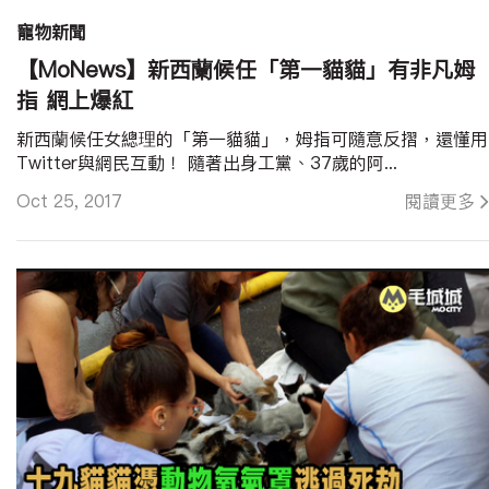
寵物新聞
【MoNews】新西蘭候任「第一貓貓」有非凡姆
指 網上爆紅
新西蘭候任女總理的「第一貓貓」，姆指可隨意反摺，還懂用
Twitter與網民互動！ 隨著出身工黨、37歲的阿...
Oct 25, 2017
閱讀更多