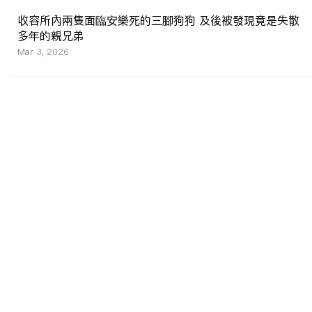
收容所內兩隻面臨安樂死的三腳狗狗 及後被發現竟是失散
多年的親兄弟
Mar 3, 2026