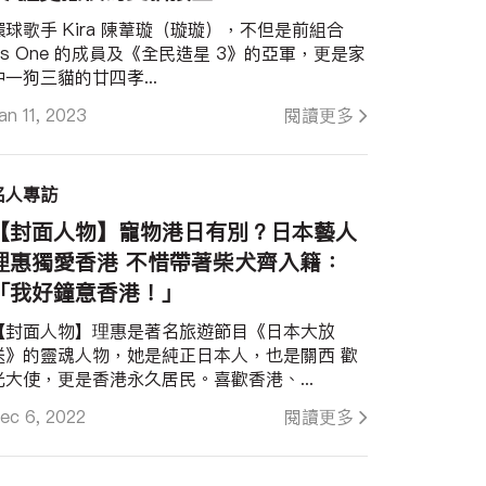
環球歌手 Kira 陳葦璇（璇璇），不但是前組合
As One 的成員及《全民造星 3》的亞軍，更是家
中一狗三貓的廿四孝...
an 11, 2023
閱讀更多
名人專訪
【封面人物】寵物港日有別？日本藝人
理惠獨愛香港 不惜帶著柴犬齊入籍：
「我好鐘意香港！」
【封面人物】理惠是著名旅遊節目《日本大放
送》的靈魂人物，她是純正日本人，也是關西 歡
光大使，更是香港永久居民。喜歡香港、...
ec 6, 2022
閱讀更多