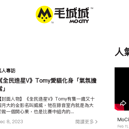
人
名人專訪
《全民造星V》Tomy愛貓化身「氣氛擔
當」
【封面人物】《全民造星V》Tomy有隻一歲又十
個月大的金影名叫威威，牠在錄音室內就是為大
家做一個開心果，也是比賽中組內的...
MoC
ec 8, 2023
閱讀更多
Feb 11