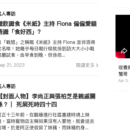
名人專訪
識飲識食《米紙》主持 Fiona 偏偏愛貓
唔識「食好西」?
有「戰狼」之稱嘅《米紙》主持 Fiona 並非浪得
虛名㗎！她幾乎每日嘅行程就係到訪大大小小嘅
餐廳試食，由早食到晚，但係依...
ep 21, 2023
閱讀更多
收養
蟹哥
Apr 3,
名人專訪
【封面人物】李尚正與張柏芝是親戚關
係？｜ 死屍死時四十四
阿正十三年前，在觀塘進行社區重建時遇上妹
豬。當時寵物店主稱如果沒有人要牠，就會送去
狗場。於是阿正便收留了妹豬，而妹豬的身...