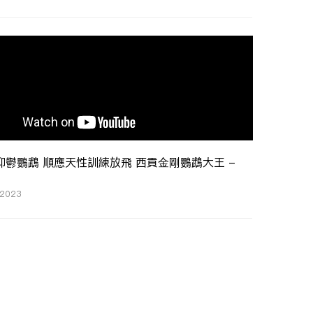
抑鬱鸚鵡 順應天性訓練放飛 西貢金剛鸚鵡大王 -
 2023