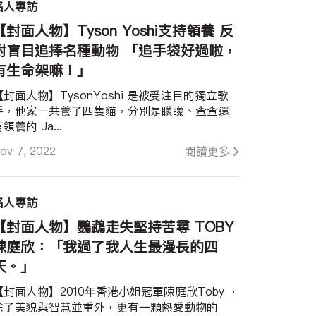
名人專訪
【封面人物】Tyson Yoshi支持領養 反
對盲目追捧名種動物 「追手袋好過啦，
有生命架嘛！」
【封面人物】TysonYoshi 是被受注目的獨立歌
手，他家一共養了四隻貓，分別是矇矇、查查還
領養的 Ja...
ov 7, 2022
閱讀更多
名人專訪
【封面人物】鸚鵡走失堅持苦尋 TOBY
陳庭欣：「我過了我人生最漫長的四
天。」
【封面人物】2010年香港小姐冠軍陳庭欣Toby ，
除了美貌與智慧並重外，更有一顆熱愛動物的