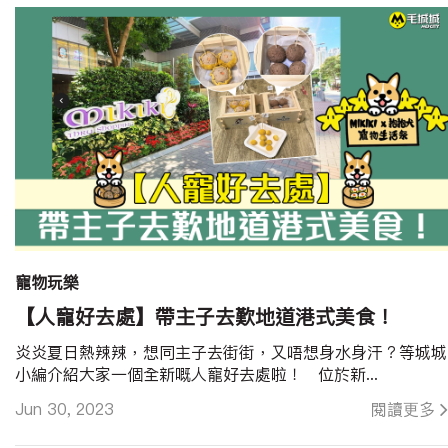
寵物玩樂
【人寵好去處】帶主子去歎地道港式美食！
炎炎夏日熱辣辣，想同主子去街街，⼜唔想身水身汗？等城城
小編介紹大家一個全新嘅人寵好去處啦！ 位於新...
Jun 30, 2023
閱讀更多