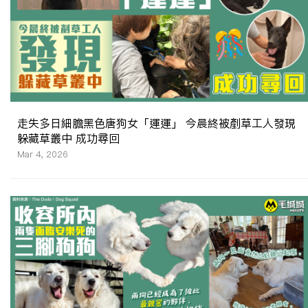
走失多日細膽黑色唐狗女「運運」 今晨終被剷草工人發現
躲藏草叢中 成功尋回
Mar 4, 2026