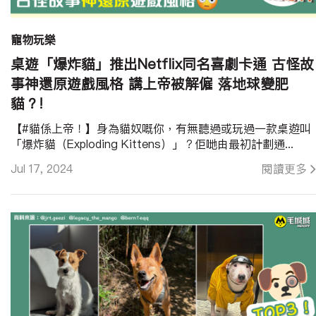
寵物玩樂
桌遊「爆炸貓」推出Netflix同名喜劇卡通 古怪故
事神還原遊戲風格 講上帝被解僱 落地球變肥
貓？!
【#貓係上帝！】身為貓奴嘅你，有無聽過或玩過一款桌遊叫
「爆炸貓（Exploding Kittens）」？佢哋由最初計劃通...
Jul 17, 2024
閱讀更多