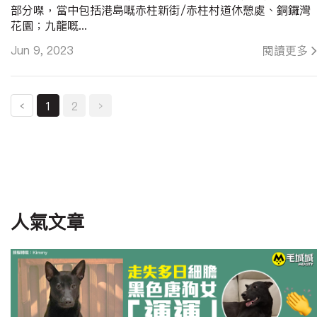
部分㗎，當中包括港島嘅赤柱新街/赤柱村道休憩處、銅鑼灣
花園；九龍嘅...
Jun 9, 2023
閱讀更多
‹
1
2
›
人氣文章