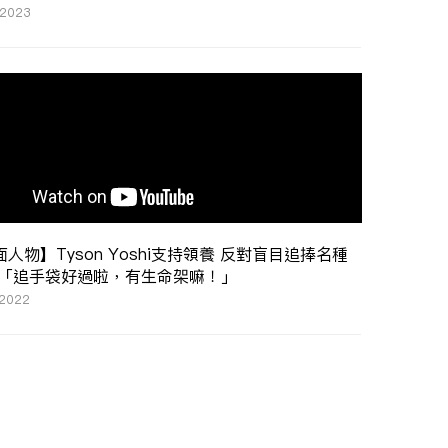
 2023
人物】Tyson Yoshi支持領養 反對盲目追捧名種
 「追手袋好過啦，有生命架嘛！」
 2022