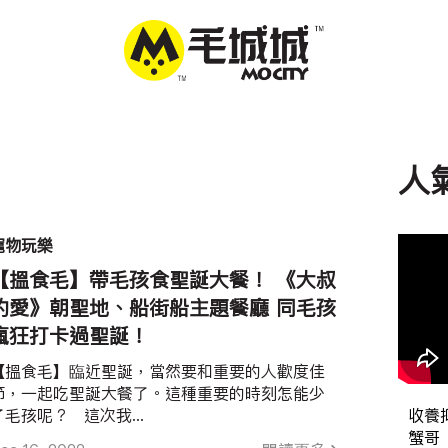
人
寵物玩樂
【搵食毛】帶毛孩食聖誕大餐！ 《大叔
的愛》朝聖地、船街船主題餐廳 同毛孩
瘋狂打卡過聖誕！
【搵食毛】臨近聖誕，當然要和重要的人歡度佳
節，一起吃聖誕大餐了。這種重要的時刻怎能少
了毛孩呢？ 這次我...
收養
蟹哥