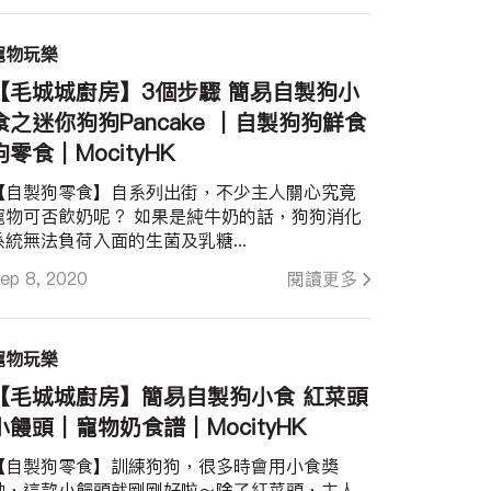
寵物玩樂
【毛城城廚房】3個步驟 簡易自製狗小
食之迷你狗狗Pancake ︱自製狗狗鮮食
狗零食｜MocityHK
【自製狗零食】自系列出街，不少主人關心究竟
物可否飲奶呢？ 如果是純牛奶的話，狗狗消化
系統無法負荷入面的生菌及乳糖...
ep 8, 2020
閱讀更多
寵物玩樂
【毛城城廚房】簡易自製狗小食 紅菜頭
小饅頭｜寵物奶食譜｜MocityHK
【自製狗零食】訓練狗狗，很多時會用小食獎
勵，這款小饅頭就剛剛好啦～除了紅菜頭，主人