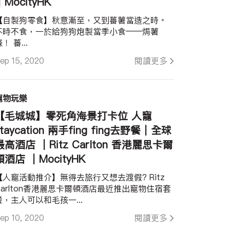
｜MocityHK
【自製狗零食】秋意漸至，又到蕃薯當造之時。
不時不食，一於給狗狗炮製當季小食——焗薯
條！ 蕃...
ep 15, 2020
閱讀更多
寵物玩樂
【毛城城】零死角海景打卡位 人寵
staycation 兩手fing fing去野餐｜全球
最高酒店 ｜Ritz Carlton 香港麗思卡爾
頓酒店 ｜MocityHK
【人寵活動推介】無得去旅行又想去渡假? Ritz
Carlton香港麗思卡爾頓酒店最近推出寵物住宿套
餐，主人可以和毛孩一...
ep 10, 2020
閱讀更多