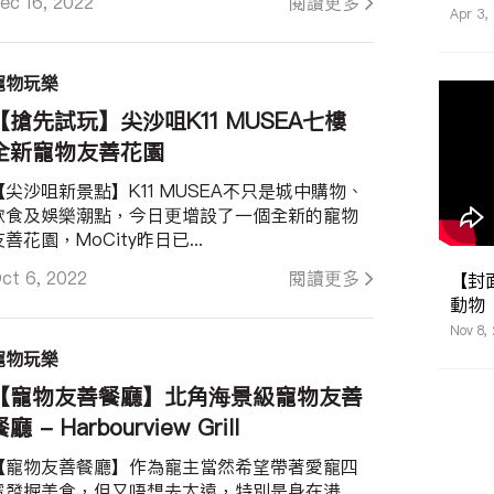
ec 16, 2022
閱讀更多
Apr 3,
寵物玩樂
【搶先試玩】尖沙咀K11 MUSEA七樓
全新寵物友善花園
【尖沙咀新景點】K11 MUSEA不只是城中購物、
飲食及娛樂潮點，今日更增設了一個全新的寵物
友善花園，MoCity昨日已...
ct 6, 2022
閱讀更多
【封面
動物
Nov 8,
寵物玩樂
【寵物友善餐廳】北角海景級寵物友善
廳 - Harbourview Grill
【寵物友善餐廳】作為寵主當然希望帶著愛寵四
處發掘美食，但又唔想去太遠，特別是身在港