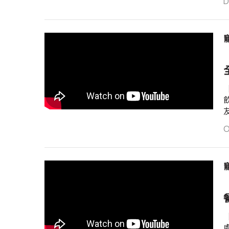
D
O
餐