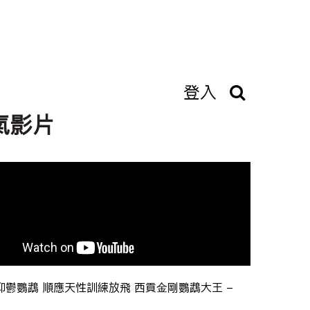
登入
氣影片
抑鬱鸚鵡 順應天性訓練放飛 西貢金剛鸚鵡大王 -