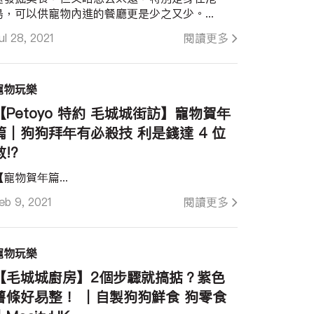
島，可以供寵物內進的餐廳更是少之又少。...
ul 28, 2021
閱讀更多
寵物玩樂
【Petoyo 特約 毛城城街訪】寵物賀年
篇｜狗狗拜年有必殺技 利是錢達 4 位
數!?
【寵物賀年篇...
eb 9, 2021
閱讀更多
寵物玩樂
【毛城城廚房】2個步驟就搞掂？紫色
薯條好易整！ ︱自製狗狗鮮食 狗零食