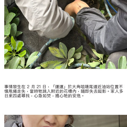
事情發生在
2
月
21
日，「運運」於大角咀塘尾道近油站位置不
慎甩繩走失，當時牠跳入附近的花槽內，隨即失去蹤影。家人多
日來四處尋找，心急如焚，擔心牠的安危。