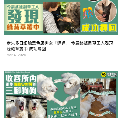
走失多日細膽黑色唐狗女「運運」 今晨終被剷草工人發現
躲藏草叢中 成功尋回
Mar 4, 2026