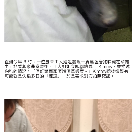
直到今早
8
時，一位剷草工人姐姐發現一隻黑色唐狗躲藏在草叢
中，牠看起來非常害怕。工人姐姐立即聯絡義工
Kimmy
，並描述
狗狗的情況：「佢好驚而家匿喺個草叢度。」
Kimmy
聽後懷疑有
可能就是失蹤多日的「運運」，於是要求對方拍照確認。