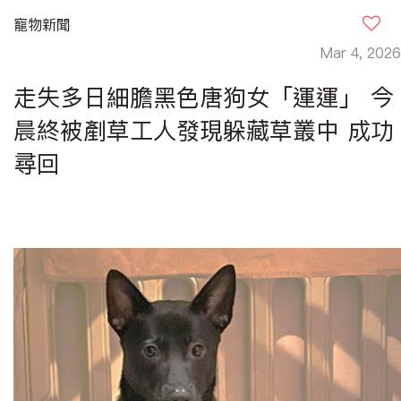
寵物新聞
Mar 4, 2026
走失多日細膽黑色唐狗女「運運」 今
晨終被剷草工人發現躲藏草叢中 成功
尋回