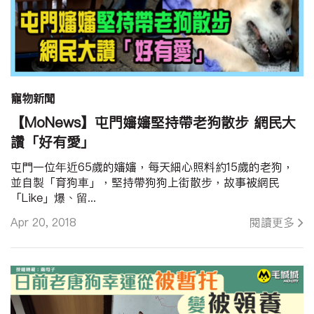
寵物新聞
【MoNews】屯門嬸嬸堅持帶老狗散步 網民大
讚「好有愛」
屯門一位年近65歲的嬸嬸，每天細心照料約15歲的老狗，
並自製「育狗車」，堅持帶狗狗上街散步，故事被網民
「Like」爆、留...
Apr 20, 2018
閱讀更多