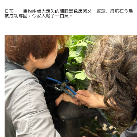
日前，一隻約兩歲大走失的細膽黑色唐狗女「運運」終於在今晨
被成功尋回，令家人鬆了一口氣。