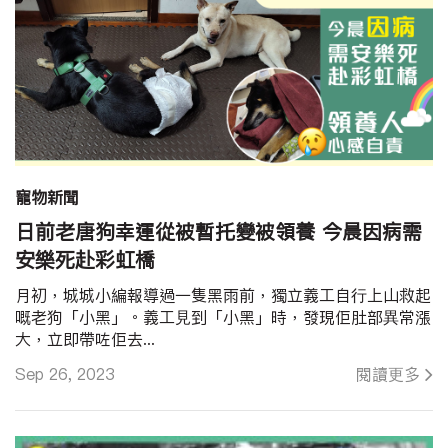
寵物新聞
日前老唐狗幸運從被暫托變被領養 今晨因病需
安樂死赴彩虹橋
月初，城城小編報導過一隻黑雨前，獨立義工自行上山救起
嘅老狗「小黑」。義工見到「小黑」時，發現佢肚部異常漲
大，立即帶咗佢去...
Sep 26, 2023
閱讀更多