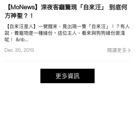
【MoNews】深夜客廳驚現「自來汪」 到底何
方神聖？！
【自來汪星人】一覺醒來，竟出現一隻「自來汪」！？有人
說，養寵物是一種緣份。這位主人，看來與狗狗緣份匪淺
呢！ &nb...
Dec 30, 2019
閱讀更多
更多資訊