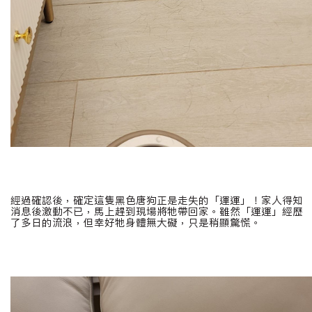
經過確認後，確定這隻黑色唐狗正是走失的「運運」！家人得知
消息後激動不已，馬上趕到現場將牠帶回家。雖然「運運」經歷
了多日的流浪，但幸好牠身體無大礙，只是稍顯驚慌。