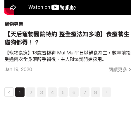
寵物專業
【天后寵物醫院特約 整全療法知多啲】食療養生
貓狗都得！？
【寵物食療】13歲雪橇狗 Mui Mui平日以鮮食為主，數年前接
受過兩次全身麻醉手術後，主人Rita就開始採用...
Jan 19, 2020
閱讀更多
‹
1
2
3
4
5
6
7
8
›