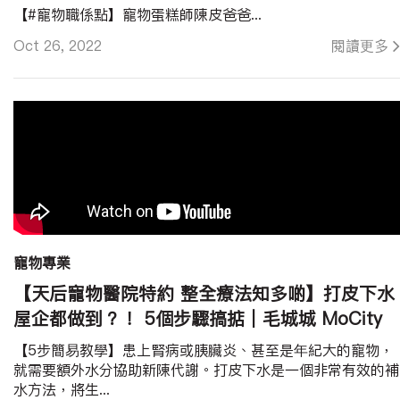
【#寵物職係點】寵物蛋糕師陳皮爸爸...
Oct 26, 2022
閱讀更多
寵物專業
【天后寵物醫院特約 整全療法知多啲】打皮下水
屋企都做到？！ 5個步驟搞掂｜毛城城 MoCity
【5步簡易教學】患上腎病或胰臟炎、甚至是年紀大的寵物，
就需要額外水分協助新陳代謝。打皮下水是一個非常有效的補
水方法，將生...