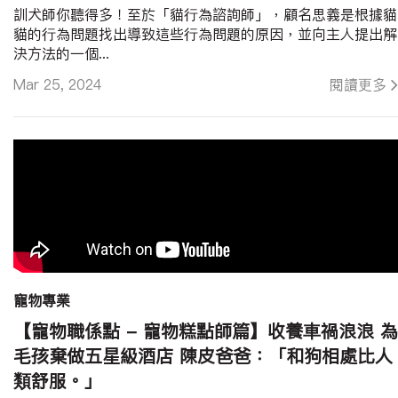
訓犬師你聽得多！至於「貓行為諮詢師」，顧名思義是根據貓
貓的行為問題找出導致這些行為問題的原因，並向主人提出解
決方法的一個...
Mar 25, 2024
閱讀更多
寵物專業
【寵物職係點 - 寵物糕點師篇】收養車禍浪浪 為
毛孩棄做五星級酒店 陳皮爸爸：「和狗相處比人
類舒服。」