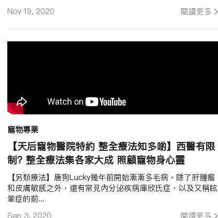
Nov 19, 2020
閱讀更多
寵物專業
【天后寵物醫院特約 整全療法知多啲】西醫有限
制? 整全療法集各家大成 照顧寵物身心靈
【另類療法】唐狗Lucky幾年前開始漸漸多毛病，除了肝腫瘤
和皮膚敏感之外，還有常見內分泌疾病庫欣氏症，以及又稱眩
暈症的前...
Sep 3, 2020
閱讀更多