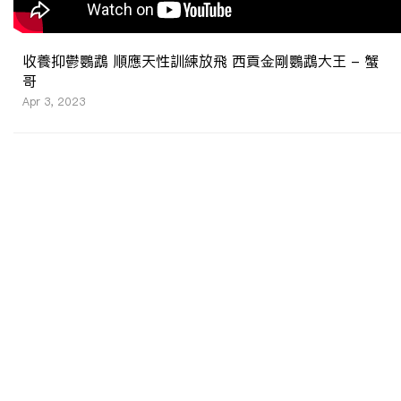
收養抑鬱鸚鵡 順應天性訓練放飛 西貢金剛鸚鵡大王 - 蟹
哥
Apr 3, 2023