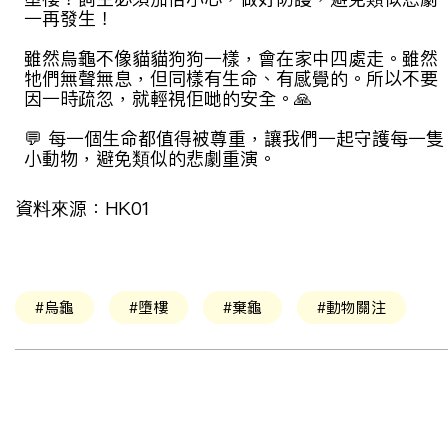
一再發生
！
雖然
烏龜
不像貓貓狗狗一樣，會在家中四處走。
雖然
牠們
無聲無息，但同樣有生命、有感覺
的。所以不要
因一時疏忽
，就輕視佢哋的安全。
🙏
💬
每一個生命都值得被尊重，讓我們一起守護每一隻
小動物，避免類似的悲劇重演
。
資料來源：
HK01
#烏龜
#墮樓
#棄龜
#動物關注