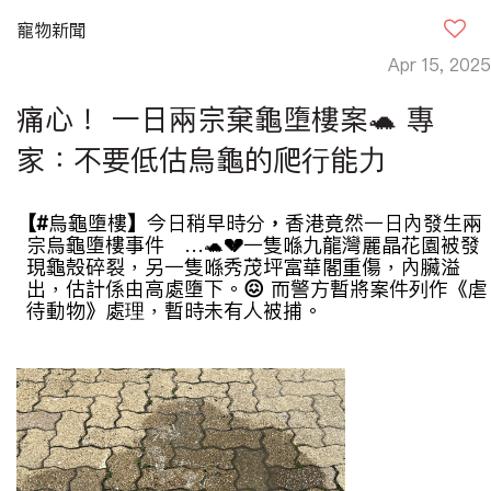
寵物新聞
Apr 15, 2025
痛心！ 一日兩宗棄龜墮樓案🐢 專
家：不要低估烏龜的爬行能力
【
#
烏龜墮樓
】
今日稍早時分
，
香港竟然一日內發生兩
宗烏龜墮樓事件
…
🐢
💔
一隻喺九龍灣麗晶花園被發
現龜殼碎裂，另一隻喺秀茂坪富華閣重傷，內臟溢
出，估計係由高處墮下。
😖
而
警方暫將案件列作《虐
待動物》處理，暫時未有人被捕
。