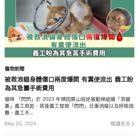
寵物新聞
被救浪貓身體傷口兩度爆開 有糞便流出 義工盼
為其急籌手術費用
貓咪 「閃閃」於 2023 年頭因屏山收地被動保組織「浪貓
薈」義工救起，其後義工發現「閃閃」日漸消瘦以及呼吸困
難，義工不...
May 20, 2024
閱讀更多