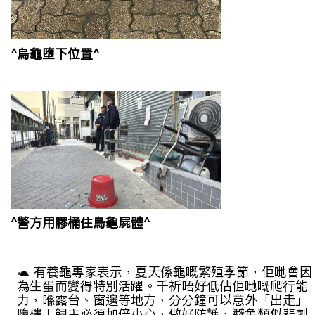
^烏龜墮下位置^
^警方用膠桶住烏龜屍體^
🐢
有養龜專家表示，夏天係龜嘅繁殖季節，佢哋會因
為生蛋而變得特別活躍。千祈唔好低估佢哋嘅爬行能
力，喺露台、窗邊等地方，分分鐘可以意外「出走」
墮樓！飼主必須加倍小心，做好防護，避免類似悲劇