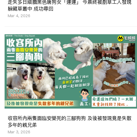
走失多日細膽黑色唐狗女「運運」 今晨終被剷草工人發現
躲藏草叢中 成功尋回
Mar 4, 2026
收容所內兩隻面臨安樂死的三腳狗狗 及後被發現竟是失散
多年的親兄弟
Mar 3, 2026