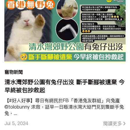
寵物新聞
清水灣郊野公園有兔仔出沒 斷手斷腳被遺棄 今
早終被包抄救起
【#好人好事】尋日有網民於FB「香港兔友群組」向兔廬
@tolobunny 求救，話早一日喺清水灣大坳門見到隻斷手兔
兔，...
Jul 5, 2024
閱讀更多