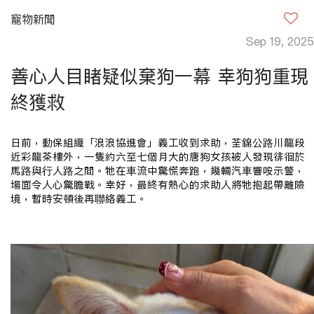
寵物新聞
Sep 19, 2025
善心人目睹疑似棄狗一幕 幸狗狗重現
終獲救
日前，動保組織「浪浪協進會」義工收到求助，荃錦公路川龍段
近彩龍茶樓外，一隻約六至七個月大的唐狗女孩被人發現徘徊於
馬路與行人路之間。牠在車流中驚慌奔跑，幾輛汽車響咹示警，
場面令人心驚膽戰。幸好，最終有熱心的求助人將牠抱起帶離險
境，暫時安頓後再聯絡義工。