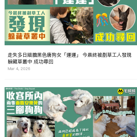
走失多日細膽黑色唐狗女「運運」 今晨終被剷草工人發現
躲藏草叢中 成功尋回
Mar 4, 2026