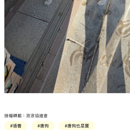
授權轉載：浪浪協進會
#領養
#唐狗
#唐狗也是寶