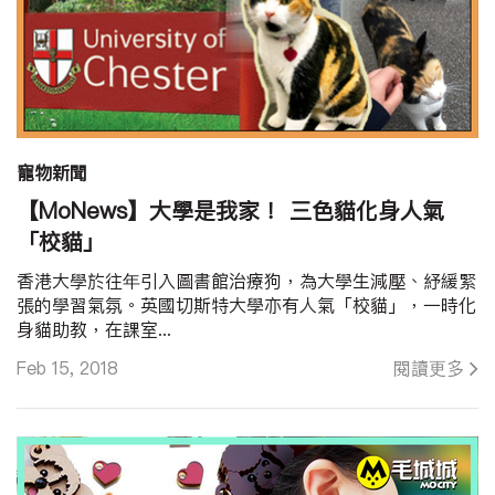
寵物新聞
【MoNews】大學是我家！ 三色貓化身人氣
「校貓」
香港大學於往年引入圖書館治療狗，為大學生減壓、紓緩緊
張的學習氣氛。英國切斯特大學亦有人氣「校貓」，一時化
身貓助教，在課室...
Feb 15, 2018
閱讀更多