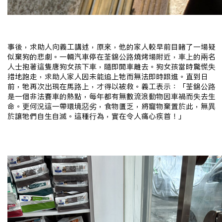
事後，求助人向義工講述，原來，他的家人較早前目睹了一場疑
似棄狗的悲劇。一輛汽車停在荃錦公路燒烤場附近，車上的兩名
人士抱著這隻唐狗女孩下車，隨即開車離去。狗女孩當時驚慌失
措地跑走，求助人家人因未能追上牠而無法即時跟進。直到日
前，牠再次出現在馬路上，才得以被救。
義工表示：「荃錦公路
是一個非法賽車的熱點，每年都有無數流浪動物因車禍而失去生
命。更何況這一帶環境惡劣，食物匱乏，將寵物棄置於此，無異
於讓牠們自生自滅。這種行為，實在令人痛心疾首！」