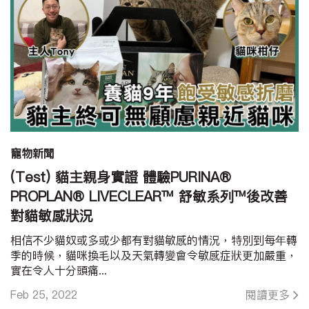
寵物新聞
(Test) 貓主親身實證 體驗PURINA®
PROPLAN® LIVECLEAR™ 舒敏系列™後改善
對貓敏感狀況
相信不少貓奴或多或少都有對貓敏感的情況，特別到每年轉
季的時候，貓咪換毛以及天氣轉變會令敏感症狀更加嚴重，
實在令人十分頭痛...
Feb 25, 2022
閱讀更多