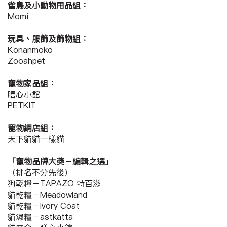
雀鳥及小動物用品組：
Momi
玩具、服飾及飾物組：
Konanmoko
Zooahpet
寵物家品組：
膳心小館
PETKIT
寵物網店組：
天下貓貓一樣貓
「寵物品牌大獎－編輯之選」
（排名不分先後）
狗乾糧－TAPAZO 特百滋
貓乾糧－Meadowland
貓乾糧－Ivory Coat
貓濕糧－astkatta