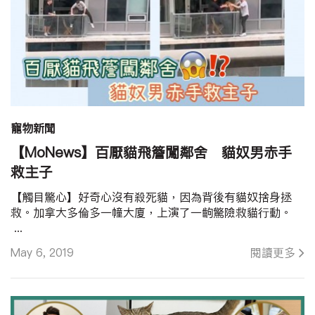
寵物新聞
【MoNews】百厭貓飛簷闖鄰舍 貓奴男赤手
救主子
【觸目驚心】好奇心沒有殺死貓，因為背後有貓奴捨身拯
救。加拿大多倫多一幢大廈，上演了一齣驚險救貓行動。
...
May 6, 2019
閱讀更多