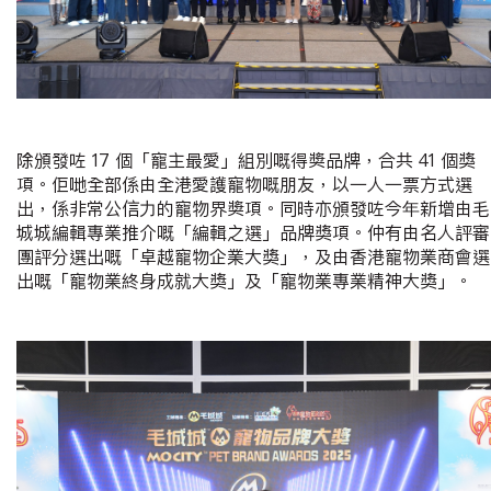
除頒發咗 17 個「寵主最愛」組別嘅得奬品牌，合共 41 個獎
項。佢哋全部係由全港愛護寵物嘅朋友，以一人一票方式選
出，係非常公信力的寵物界奬項。同時亦頒發咗今年新增由毛
城城編輯專業推介嘅「編輯之選」品牌獎項。仲有由名人評審
團評分選出嘅「卓越寵物企業大獎」，及由香港寵物業商會選
出嘅「寵物業終身成就大獎」及「寵物業專業精神大獎」。