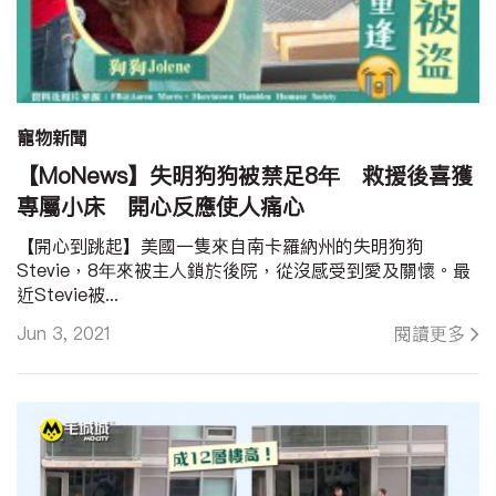
寵物新聞
【MoNews】失明狗狗被禁足8年 救援後喜獲
專屬小床 開心反應使人痛心
【開心到跳起】美國一隻來自南卡羅納州的失明狗狗
Stevie，8年來被主人鎖於後院，從沒感受到愛及關懷。最
近Stevie被...
Jun 3, 2021
閱讀更多