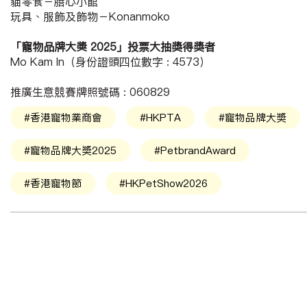
貓零食－膳心小館
玩具、服飾及飾物－Konanmoko
「寵物品牌大奬 2025」投票大抽獎得獎者
Mo Kam In（身份證頭四位數字 : 4573）
推廣生意競賽牌照號碼 : 060829
#香港寵物業商會
#HKPTA
#寵物品牌大奬
#寵物品牌大奬2025
#PetbrandAward
#香港寵物節
#HKPetShow2026