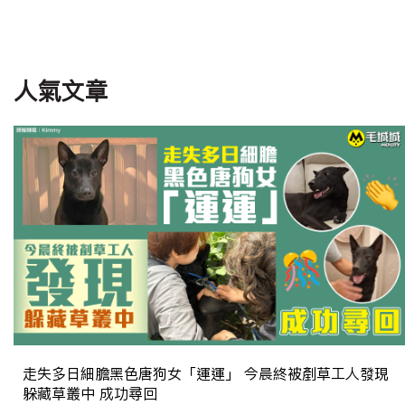
人氣文章
走失多日細膽黑色唐狗女「運運」 今晨終被剷草工人發現
躲藏草叢中 成功尋回