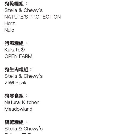
狗乾糧組：
Stella & Chewy’s
NATURE'S PROTECTION
Herz
Nulo
狗濕糧組：
Kakato®
OPEN FARM
狗生肉糧組：
Stella & Chewy’s
ZIWI Peak
狗零食組：
Natural Kitchen
Meadowland
貓乾糧組：
Stella & Chewy’s