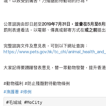
境，以致受到痛苦，乃殘酷對待動物的行為。
公眾諮詢由即日起至
2019
年7月31日，並會在5月至6
罰則表達看法，以電郵、傳真或郵寄方式在
或之前
提出
完整諮詢文件及意見表，可到以下網址查詢：
https://www.pets.gov.hk/tc_chi/animal_health_an
大家記得要踴躍發表意見，替一眾動物發聲，提升香港
#動物福利 #防止殘酷對待動物條例
#漁護署
#修例
#毛城城 #MoCity