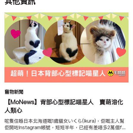
其他資訊
寵物新聞
【MoNews】背部心型標記喵星人 賣萌溶化
人類心
呢隻住喺日本北海道嘅1歲貓女いくら(ikura)，佢嘅主人幫
佢開咗Instagram帳號，短短半年，已經有差唔多2萬個f...