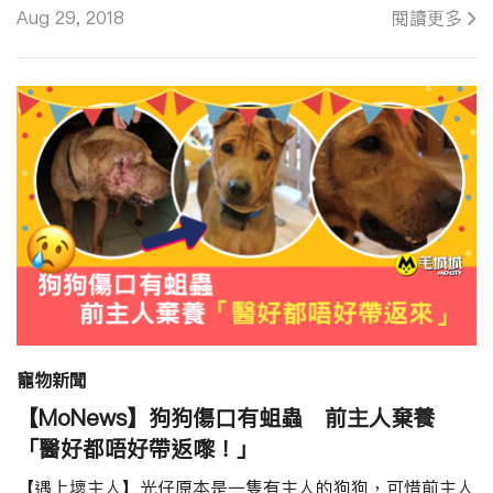
Aug 29, 2018
閱讀更多
寵物新聞
【MoNews】狗狗傷口有蛆蟲 前主人棄養
「醫好都唔好帶返嚟！」
【遇上壞主人】光仔原本是一隻有主人的狗狗，可惜前主人