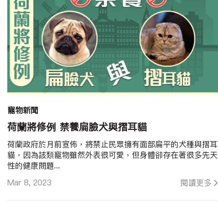
寵物新聞
荷蘭將修例 禁養扁臉犬與摺耳貓
荷蘭政府於月前宣佈，將禁止民眾擁有面部扁平的犬種與摺耳
貓，因為該類寵物雖然外表很可愛，但身體卻存在著很多先天
性的健康問題...
Mar 8, 2023
閱讀更多