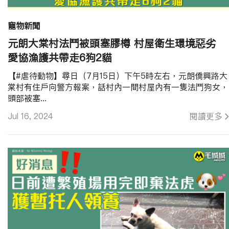
寵物新聞
元朗大棠村法鬥被頭塞膠樽 村屋衛生環境惡劣
愛協漁護共帶走6狗2貓
【#虐待動物】尋日（7月15日）下午5時左右，元朗僑興路大
棠村有住戶向警方報案，話村內一間村屋內有一隻法鬥狗女，
頭部被塞...
Jul 16, 2024
閱讀更多