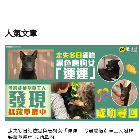
人氣文章
走失多日細膽黑色唐狗女「運運」 今晨終被剷草工人發現
躲藏草叢中 成功尋回