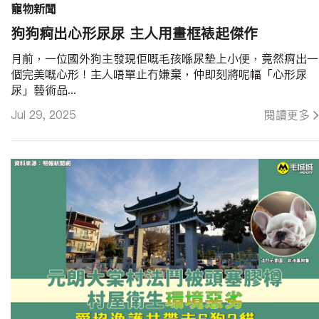
寵物新聞
狗狗痾出心形尿尿 主人用畫框裱起傑作
月前，一位國外狗主發現佢嘅毛孩喺尿墊上小便，竟然痾出一
個完美嘅心形！主人唔單止冇嫌棄，仲即刻將呢幅「心形尿
尿」藝術品...
Jul 29, 2025
閱讀更多