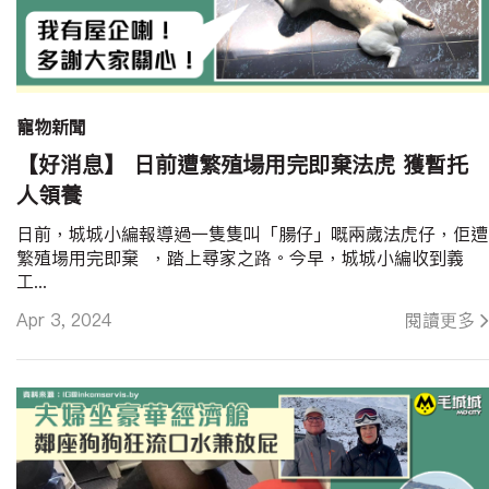
寵物新聞
【好消息】 日前遭繁殖場用完即棄法虎 獲暫托
人領養
日前，城城小編報導過一隻隻叫「腸仔」嘅兩歲法虎仔，佢遭
繁殖場用完即棄 ，踏上尋家之路。今早，城城小編收到義
工...
Apr 3, 2024
閱讀更多