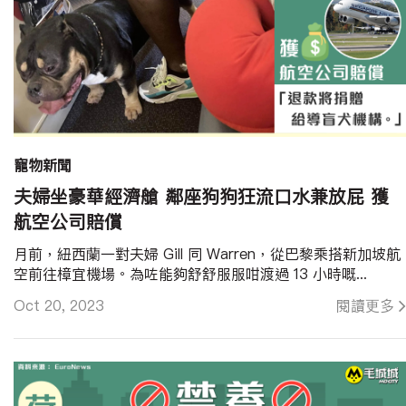
寵物新聞
夫婦坐豪華經濟艙 鄰座狗狗狂流口水兼放屁 獲
航空公司賠償
月前，紐西蘭一對夫婦 Gill 同 Warren，從巴黎乘搭新加坡航
空前往樟宜機場。為咗能夠舒舒服服咁渡過 13 小時嘅...
Oct 20, 2023
閱讀更多