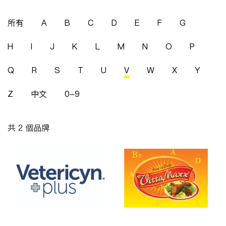
所有
A
B
C
D
E
F
G
H
I
J
K
L
M
N
O
P
Q
R
S
T
U
V
W
X
Y
Z
中文
0-9
共 2 個品牌