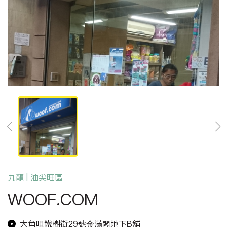
九龍 | 油尖旺區
WOOF.COM
大角咀鐵樹街29號金滿閣地下B舖