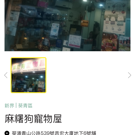
新界 | 葵青區
麻糬狗寵物屋
葵涌青山公路539號昌宏大廈地下6號舖