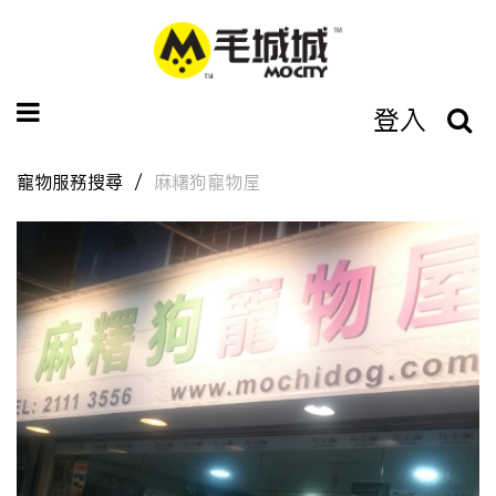
登入
寵物服務搜尋
麻糬狗寵物屋