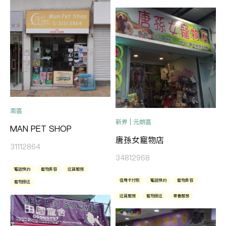
南區
新界 | 元朗區
MAN PET SHOP
唐孫女寵物店
31112864
34812968
電話預約
寵物美容
送貨服務
信用卡付款
電話預約
寵物美容
寵物接送
送貨服務
寵物接送
寄養服務