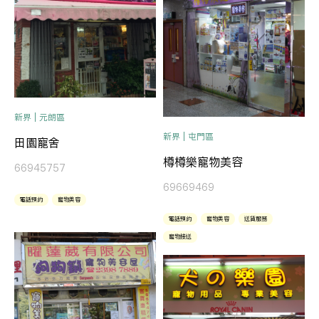
新界 | 元朗區
新界 | 屯門區
田園寵舍
樽樽樂寵物美容
66945757
69669469
電話預約
寵物美容
電話預約
寵物美容
送貨服務
寵物接送