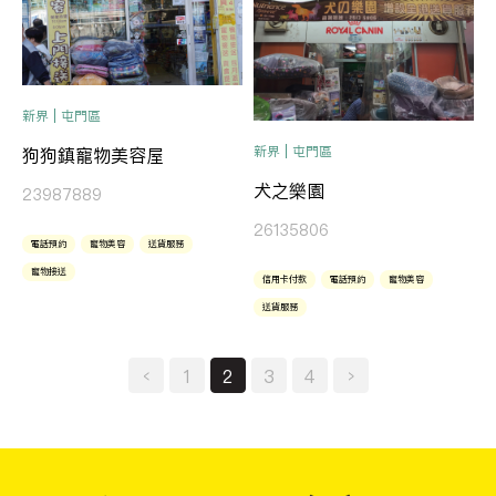
新界 | 屯門區
新界 | 屯門區
狗狗鎮寵物美容屋
犬之樂園
23987889
26135806
電話預約
寵物美容
送貨服務
寵物接送
信用卡付款
電話預約
寵物美容
送貨服務
‹
1
2
3
4
›