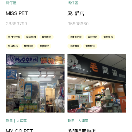
灣仔區
灣仔區
MISS PET
愛. 貓店
28383799
35808660
信用卡付款
電話預約
寵物美容
信用卡付款
電話預約
寵物美容
送貨服務
寵物接送
寄養服務
送貨服務
寵物接送
新界 | 大埔區
新界 | 大埔區
MY QQ PET
毛間道寵物店