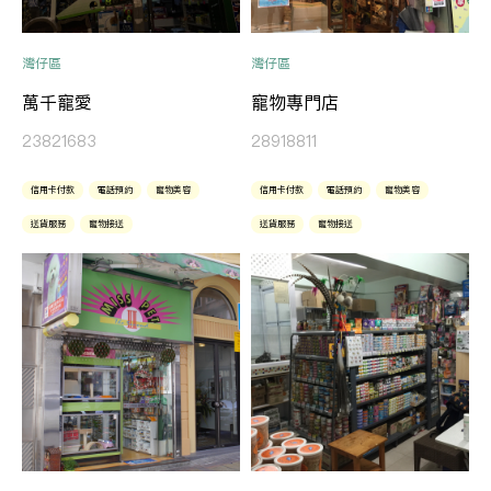
灣仔區
灣仔區
萬千寵愛
寵物專門店
23821683
28918811
信用卡付款
電話預約
寵物美容
信用卡付款
電話預約
寵物美容
送貨服務
寵物接送
送貨服務
寵物接送