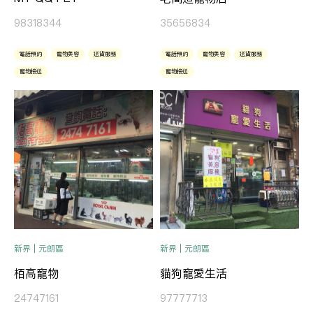
98318344
35656834
電話預約
寵物美容
送貨服務
電話預約
寵物美容
送貨服務
寵物接送
寵物接送
新界 | 元朗區
新界 | 元朗區
栢高寵物
貓狗寵愛生活
24747161
97777713