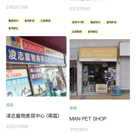
24699788
25137660
電話預約
寵物美容
送貨服務
信用卡付款
電話預約
寵物美容
寵物接送
送貨服務
寵物接送
南區
南區
凌志寵物美容中心 (南區)
MAN PET SHOP
25537698
31112864