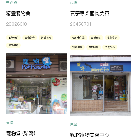
中西區
東區
精靈寵物會
寰宇專業寵物美容
28826318
23456701
電話預約
寵物美容
送貨服務
信用卡付款
電話預約
寵物美容
寵物接送
送貨服務
寵物接送
寄養服務
東區
東區
寵物堂 (柴灣)
戰將寵物美容中心