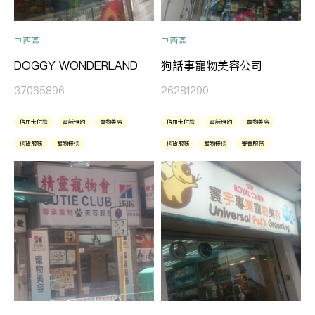
中西區
中西區
DOGGY WONDERLAND
狗話事寵物美容公司
37065896
26281290
信用卡付款
電話預約
寵物美容
信用卡付款
電話預約
寵物美容
送貨服務
寵物接送
送貨服務
寵物接送
寄養服務