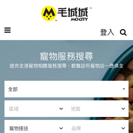
登入
寵物服務搜尋
提供全港寵物相關服務搜尋，獸醫診所寵物店一應俱全
全部
區域
地區
寵物接送
品牌