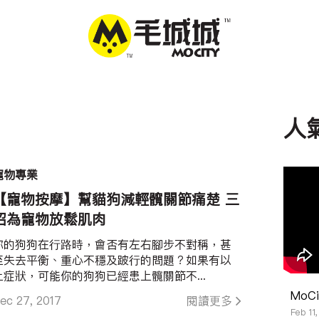
人
寵物專業
【寵物按摩】幫貓狗減輕髖關節痛楚 三
招為寵物放鬆肌肉
你的狗狗在行路時，會否有左右腳步不對稱，甚
至失去平衡、重心不穩及跛行的問題？如果有以
上症狀，可能你的狗狗已經患上髖關節不...
MoC
ec 27, 2017
閱讀更多
Feb 11