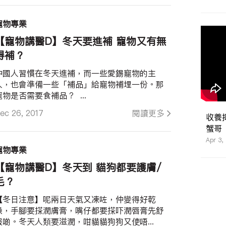
寵物專業
【寵物講醫D】冬天要進補 寵物又有無
得補？
中國人習慣在冬天進補，而一些愛錫寵物的主
人，也會準備一些「補品」給寵物補埋一份。那
寵物是否需要食補品？ ...
ec 26, 2017
閱讀更多
收養
蟹哥
Apr 3,
寵物專業
【寵物講醫D】冬天到 貓狗都要護膚/
毛？
【冬日注意】呢兩日天氣又凍咗，仲變得好乾
燥，手腳要搽潤膚膏，嘴仔都要搽吓潤唇膏先舒
服啲。冬天人類要滋潤，咁貓貓狗狗又使唔...