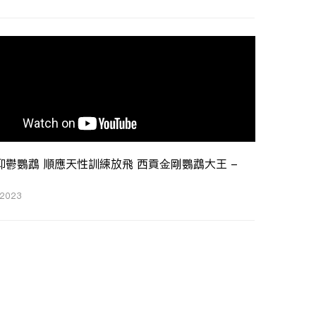
抑鬱鸚鵡 順應天性訓練放飛 西貢金剛鸚鵡大王 -
 2023