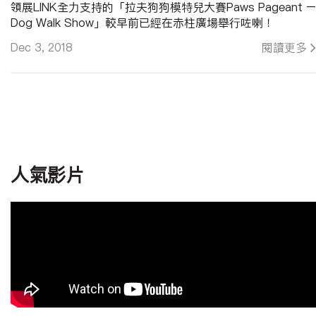
領展LINK全力支持的「拉夫狗狗模特兒大賽Paws Pageant –
Dog Walk Show」較早前已經在赤柱廣場舉行咗喇！
當日現場非常熱鬧，而12強參賽狗狗亦都喺台上施展渾身解
Dec 3, 2018
閱讀更多
數，冠軍叮叮嘅表演更令現場觀眾拍爛手掌！而各參賽狗狗亦
有到RUFF & FETCH赤柱廣場嘅靚靚新分店，領取豐富禮
品。
你嗰日錯過咗冇去到？唔緊要，即刻睇片重溫啦。至於有去嘅
朋友，都睇下片入面見唔見到你同你嘅狗狗吖！
==========================================
#拉夫狗狗模特兒大賽 #PawsPageant #Dogwalkshow
#狗酒店 #NorthWest Naturals Raw Pet Food HK
人氣影片
#Nutrience
#毛城城 #MoCity
#寵物 #pets