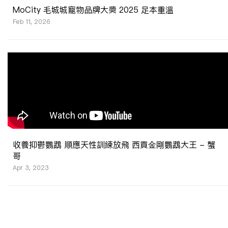
MoCity 毛城城寵物品牌大奬 2025 足本重溫
Feb 11, 2026
收養抑鬱鸚鵡 順應天性訓練放飛 西貢金剛鸚鵡大王 - 蟹
哥
Apr 3, 2023