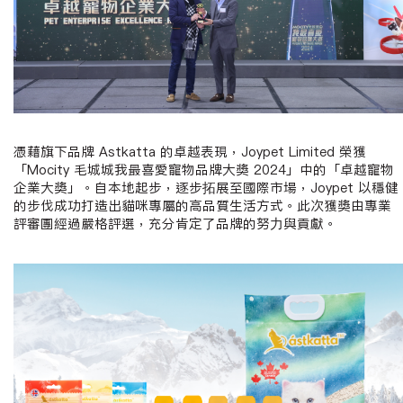
憑藉旗下品牌
Astkatta
的卓越表現，
Joypet Limited
榮獲
「
Mocity
毛城城我最喜愛寵物品牌大獎
2024
」中的「卓越寵物
企業大獎」。自本地起步，逐步拓展至國際市場，
Joypet
以穩健
的步伐成功打造出貓咪專屬的高品質生活方式。此次獲獎由專業
評審團經過嚴格評選，充分肯定了品牌的努力與貢獻。