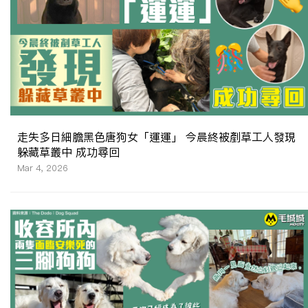
走失多日細膽黑色唐狗女「運運」 今晨終被剷草工人發現
躲藏草叢中 成功尋回
Mar 4, 2026