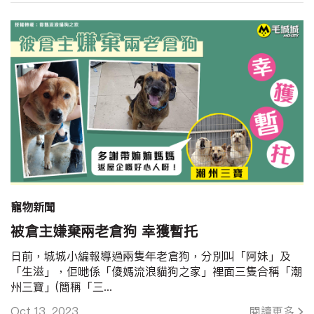
寵物新聞
被倉主嫌棄兩老倉狗 幸獲暫托
日前，城城小編報導過兩隻年老倉狗，分別叫「阿妹」及
「生滋」，佢哋係「傻媽流浪貓狗之家」裡面三隻合稱「潮
州三寶」(簡稱「三...
Oct 13, 2023
閱讀更多