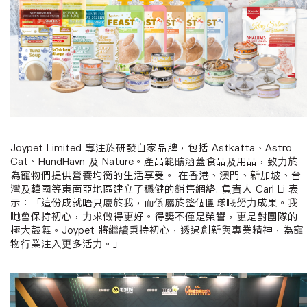
Joypet Limited
專注於研發自家品牌，包括
Astkatta
、
Astro
Cat
、
HundHavn
及
Nature
。產品範疇涵蓋食品及用品，致力於
為寵物們提供營養均衡的生活享受。 在香港、澳門、新加坡、台
灣及韓國等東南亞地區建立了穩健的銷售網絡
.
負責人
Carl Li
表
示：「這份成就唔只屬於我，而係屬於整個團隊嘅努力成果。我
哋會保持初心，力求做得更好。得獎不僅是榮譽，更是對團隊的
極大鼓舞。
Joypet
將繼續秉持初心，透過創新與專業精神，為寵
物行業注入更多活力。」