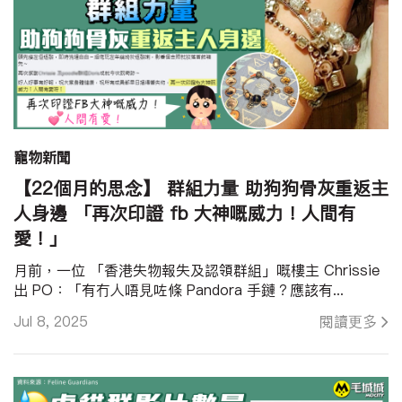
寵物新聞
【22個月的思念】 群組力量 助狗狗骨灰重返主
人身邊 「再次印證 fb 大神嘅威力！人間有
愛！」
月前，一位 「香港失物報失及認領群組」嘅樓主 Chrissie
出 PO：「有冇人唔見咗條 Pandora 手鏈？應該有...
Jul 8, 2025
閱讀更多