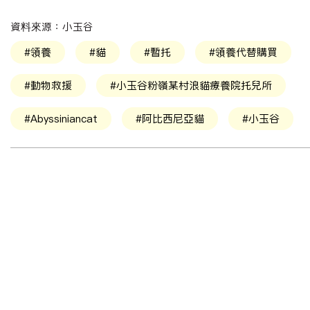
資料來源：小玉谷
#領養
#貓
#暫托
#領養代替購買
#動物救援
#小玉谷粉嶺某村浪貓療養院托兒所
#Abyssiniancat
#阿比西尼亞貓
#小玉谷