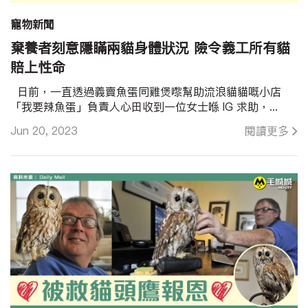
寵物新聞
棄養者刻意隱瞞兩貓身體狀況 險令義工所有貓
賠上性命
日前，一直透過義賣魚蛋同雞煲嚟幫助流浪貓貓嘅小店
「我要辣魚蛋」負責人心田收到一位女士喺 IG 求助，...
Jun 20, 2023
閱讀更多