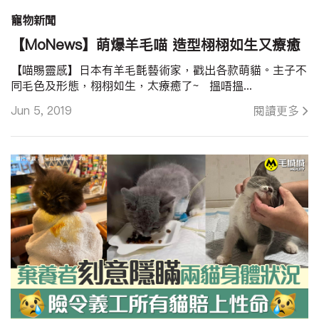
寵物新聞
【MoNews】萌爆羊毛喵 造型栩栩如生又療癒
【喵賜靈感】日本有羊毛氈藝術家，戳出各款萌貓。主子不
同毛色及形態，栩栩如生，太療癒了~ 搵唔搵...
Jun 5, 2019
閱讀更多