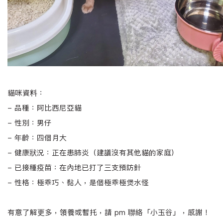
貓咪資料：
-
品種：阿比西尼亞貓
-
性別：男仔
-
年齡：四個月大
-
健康狀況：正在患肺炎（建議沒有其他貓的家庭）
-
已接種疫苗：在內地已打了三支預防針
-
性格：極乖巧、黏人，是個極乖極煲水怪
有意了解更多，領養或暫托，請
pm
聯絡「小玉谷
」，感謝！