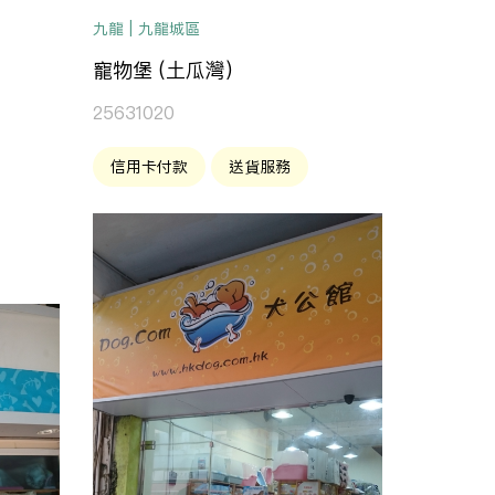
九龍 | 九龍城區
寵物堡 (土瓜灣)
25631020
信用卡付款
送貨服務