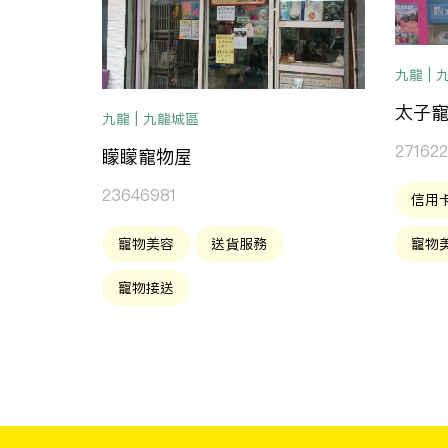
九龍 |
太子
九龍 | 九龍城區
27162
矇矇寵物屋
23646981
信用
寵物美容
送貨服務
寵物
寵物接送