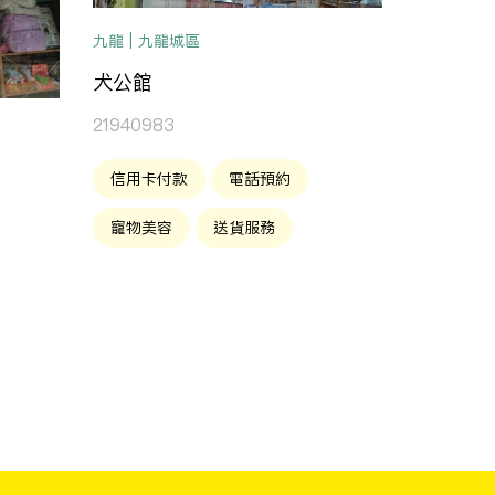
九龍 | 九龍城區
犬公館
21940983
信用卡付款
電話預約
寵物美容
送貨服務