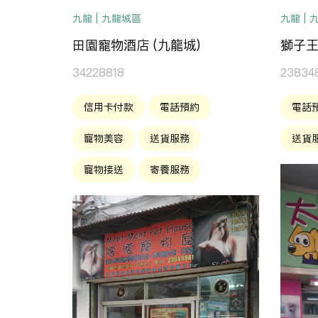
九龍 | 九龍城區
九龍 |
田園寵物酒店 (九龍城)
獅子
34228818
23834
信用卡付款
電話預約
電話
寵物美容
送貨服務
送貨
寵物接送
寄養服務