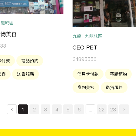
 九龍城區
寵物美容
九龍 | 九龍城區
233
CEO PET
34895556
卡付款
電話預約
美容
送貨服務
信用卡付款
電話預約
寵物美容
送貨服務
‹
1
2
3
4
5
6
...
22
23
›