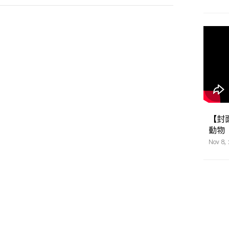
ack
認為，很多時候貓貓出現行為問題，都是基
於人類對貓貓的不了解，所以他的工作正確來說
是「
告誡主人
」！
【封面
動物
Nov 8,