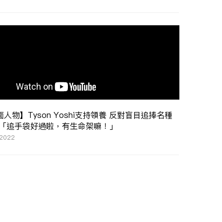
人物】Tyson Yoshi支持領養 反對盲目追捧名種
 「追手袋好過啦，有生命架嘛！」
 2022