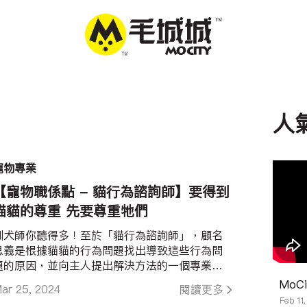
人
寵物專業
【寵物職係點 - 貓行為諮詢師】要得到
貓貓的尊重 先要尊重牠們
訓犬師你聽得多！至於「
貓行為諮詢師
」，
顧名
思義是根據貓貓的行為問題
找出
導致
這些
行為問
題的原因，
並向主人
提出
解決
方法的一個
專
業。
而
Jack
正是一個
貓行為諮詢師，
他每天的工作就
MoC
ar 25, 2024
閱讀更多
是到訪各位貓奴的家，去了解和提出指導。而
Feb 11