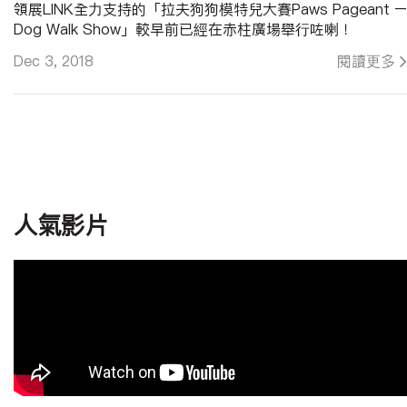
領展LINK全力支持的「拉夫狗狗模特兒大賽Paws Pageant –
Dog Walk Show」較早前已經在赤柱廣場舉行咗喇！
當日現場非常熱鬧，而12強參賽狗狗亦都喺台上施展渾身解
Dec 3, 2018
閱讀更多
數，冠軍叮叮嘅表演更令現場觀眾拍爛手掌！而各參賽狗狗亦
有到RUFF & FETCH赤柱廣場嘅靚靚新分店，領取豐富禮
品。
你嗰日錯過咗冇去到？唔緊要，即刻睇片重溫啦。至於有去嘅
朋友，都睇下片入面見唔見到你同你嘅狗狗吖！
==========================================
#拉夫狗狗模特兒大賽 #PawsPageant #Dogwalkshow
#狗酒店 #NorthWest Naturals Raw Pet Food HK
人氣影片
#Nutrience
#毛城城 #MoCity
#寵物 #pets