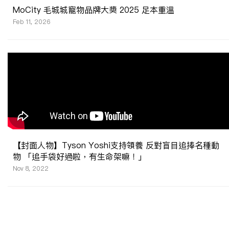
MoCity 毛城城寵物品牌大奬 2025 足本重溫
Feb 11, 2026
【封面人物】Tyson Yoshi支持領養 反對盲目追捧名種動
物 「追手袋好過啦，有生命架嘛！」
Nov 8, 2022