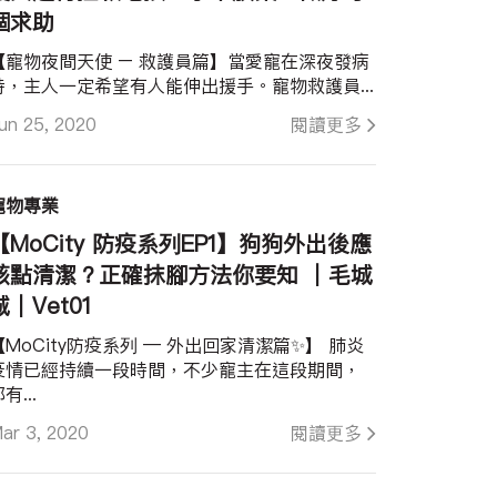
個求助
【寵物夜間天使 – 救護員篇】當愛寵在深夜發病
時，主人一定希望有人能伸出援手。寵物救護員...
un 25, 2020
閱讀更多
寵物專業
【MoCity 防疫系列EP1】狗狗外出後應
該點清潔？正確抹腳方法你要知 ｜毛城
城｜Vet01
【MoCity防疫系列 — 外出回家清潔篇✨】 肺炎
疫情已經持續一段時間，不少寵主在這段期間，
有...
ar 3, 2020
閱讀更多