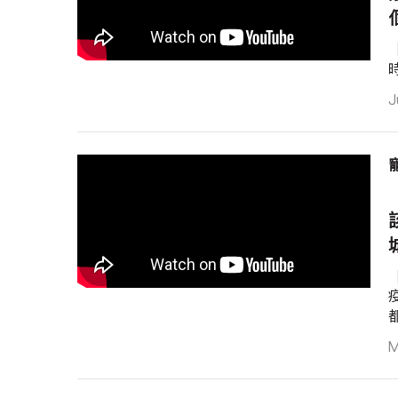
J
都
M