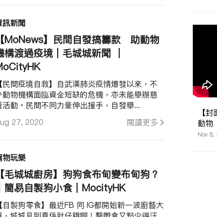
資訊新聞
【MoNews】民間自發搞籌款 助動物
機構渡過疫境｜毛城城新聞 ｜
MoCityHK
【民間疫境自救】自武漢肺炎疫情爆發以來，不
少動物機構面臨資金短缺的危機，亦未能舉辦慈
善活動。民間不同力量伸出援手，自發舉...
【封面
ug 27, 2020
閱讀更多
動物
Nov 8,
寵物玩樂
【毛城城廚房】狗狗食布甸變布甸狗？
︱簡易自製狗小食｜MocityHK
【自製狗零食】最近FB 同 IG都開始新一波廚藝大
賽，城城見到真係肚仔餓啊！整嘢食又點少得汪