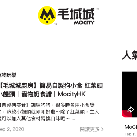
人
寵物玩樂
【毛城城廚房】簡易自製狗小食 紅菜頭
小饅頭｜寵物奶食譜｜MocityHK
【自製狗零食】訓練狗狗，很多時會用小食獎
勵，這款小饅頭就剛剛好啦～除了紅菜頭，主人
還可以加入其他食材轉換口味呢～ ...
MoC
ep 2, 2020
閱讀更多
Feb 11