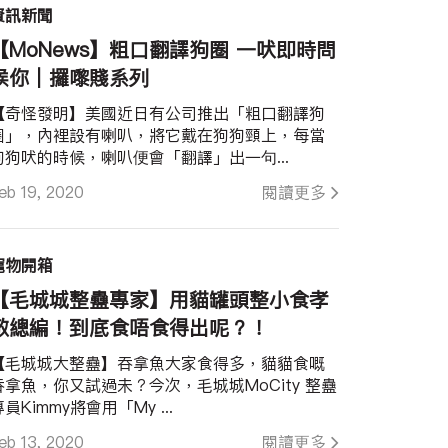
資訊新聞
【MoNews】粗口翻譯狗圈 一吠即時問
候你｜攞嚟賤系列
【奇怪發明】美國近日有公司推出「粗口翻譯狗
圈」，內裡設有喇叭，將它戴在狗狗頸上，每當
狗狗吠的時候，喇叭便會「翻譯」出一句...
eb 19, 2020
閱讀更多
寵物開箱
【毛城城整蠱專家】用貓罐頭整小食孝
敬總編！到底食唔食得出呢？！
【毛城城大整蠱】吞拿魚大家食得多，貓貓食嘅
吞拿魚，你又試過未？今次，毛城城MoCity 整蠱
員Kimmy將會用「My ...
eb 13, 2020
閱讀更多