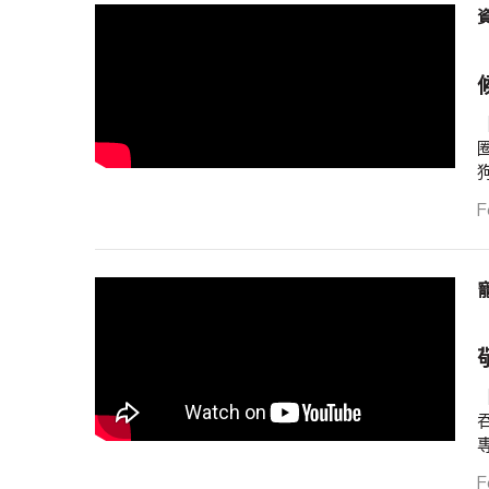
F
專
F