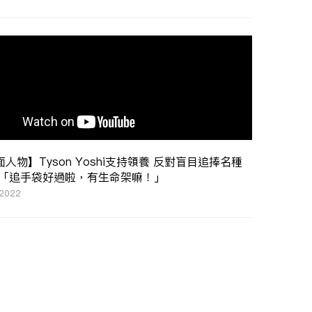
人物】Tyson Yoshi支持領養 反對盲目追捧名種
 「追手袋好過啦，有生命架嘛！」
 2022