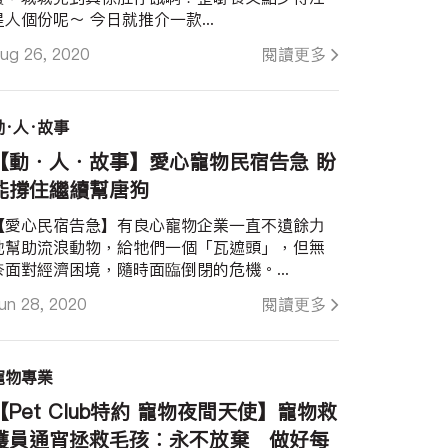
星人個份呢～ 今日就推介一款...
ug 26, 2020
閱讀更多
動·人·故事
【動．人．故事】愛心寵物民宿告急 盼
能撐住繼續幫唐狗
【愛心民宿告急】有良心寵物企業一直不遺餘力
地幫助流浪動物，給牠們一個「瓦遮頭」，但無
奈面對經濟困境，隨時面臨倒閉的危機。...
un 28, 2020
閱讀更多
寵物專業
【Pet Club特約 寵物夜間天使】寵物救
護員通宵拯救毛孩︰永不放棄 做好每