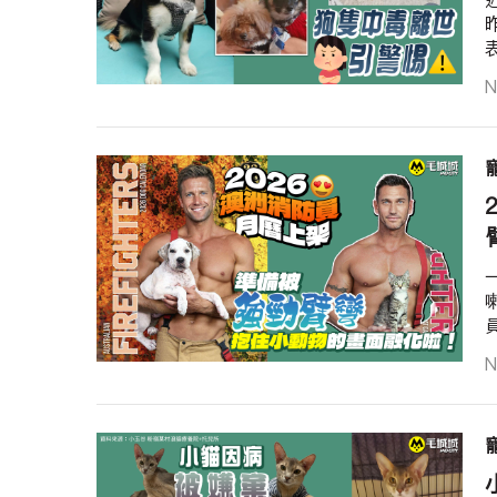
表
N
N