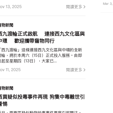
Mar 3,
ov 13, 2025
閱讀更多
寵物新聞
西九渡輪正式啟航 連接西九文化區與
中環 歡迎攜帶寵物同行
「西九渡輪」這條連接西九文化區與中環的全新
渡輪，將於本周六（15日）正式投入服務。由即
日起至星期四（13日），大家已...
ov 11, 2025
閱讀更多
寵物新聞
西貢疑似投毒事件再現 狗隻中毒離世引
警惕
近日，西貢區疑似動物投毒事件再度引起關注。