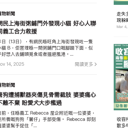
寵物新聞
走失
現躲
網民上海街粥鋪門外發現小貓 好心人聯
Mar 4,
同義工合力救援
昨日（13日），有網民喺旺角上海街發現咗一隻
小貓 B，佢匿埋喺一間粥鋪門口嘅腳踏下面，似
乎好想入去鋪頭覓食或者搵避風港。...
ov 14, 2025
閱讀更多
寵物新聞
唐狗遭捕獸器夾傷見骨需截肢 婆婆痛心
不離不棄 盼愛犬大步檻過
日前，住喺義工 Rebecca 屋企附近嘅一位婆婆，
收容
佢所養嘅狗狗「薯仔」手部受傷。 Rebecca 即刻
散多
搵婆婆幫手捉住「...