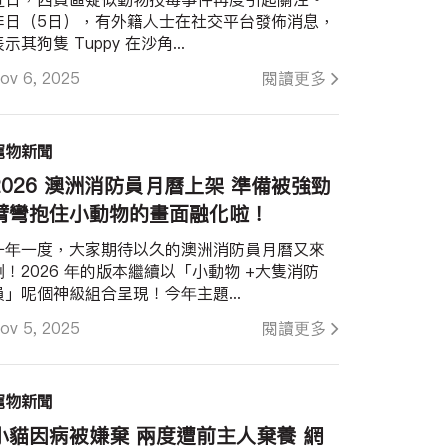
昨日（5日），有外籍人士在社交平台發佈消息，
示其狗隻 Tuppy 在沙角...
ov 6, 2025
閱讀更多
寵物新聞
2026 澳洲消防員月曆上架 準備被強勁
臂彎抱住小動物的畫面融化啦！
一年一度，大家期待以久的澳洲消防員月曆又來
喇！2026 年的版本繼續以「小動物 +大隻消防
員」呢個神級組合呈現！今年主題...
ov 5, 2025
閱讀更多
寵物新聞
小貓因病被嫌棄 兩度遭前主人棄養 網