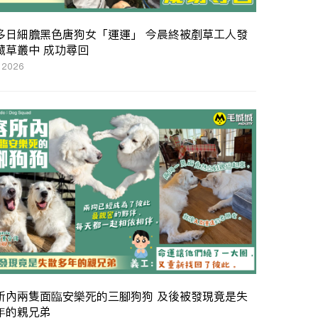
多日細膽黑色唐狗女「運運」 今晨終被剷草工人發
藏草叢中 成功尋回
 2026
所內兩隻面臨安樂死的三腳狗狗 及後被發現竟是失
年的親兄弟