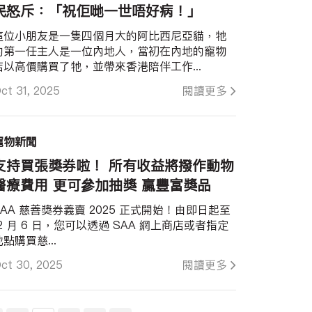
民怒斥：「祝佢哋一世唔好病！」
這位小朋友是一隻四個月大的阿比西尼亞貓，牠
的第一任主人是一位內地人，當初在內地的寵物
店以高價購買了牠，並帶來香港陪伴工作...
ct 31, 2025
閱讀更多
寵物新聞
支持買張獎券啦！ 所有收益將撥作動物
醫療費用 更可參加抽獎 贏豐富獎品
SAA 慈善獎券義賣 2025 正式開始！由即日起至
12 月 6 日，您可以透過 SAA 網上商店或者指定
地點購買慈...
ct 30, 2025
閱讀更多