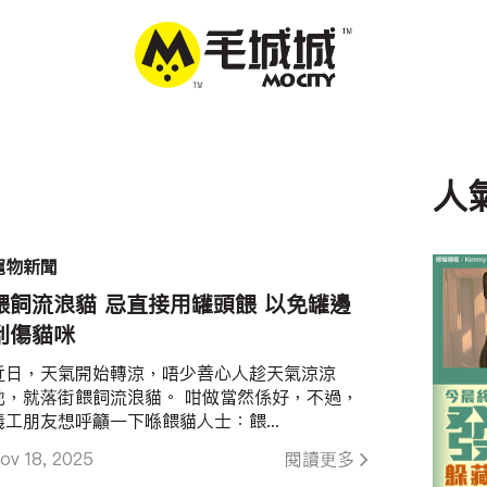
人
寵物新聞
餵飼流浪貓 忌直接用罐頭餵 以免罐邊
刮傷貓咪
近日，天氣開始轉涼，唔少善心人趁天氣涼涼
地，就落街餵飼流浪貓。 咁做當然係好，不過，
義工朋友想呼籲一下喺餵貓人士：餵...
ov 18, 2025
閱讀更多