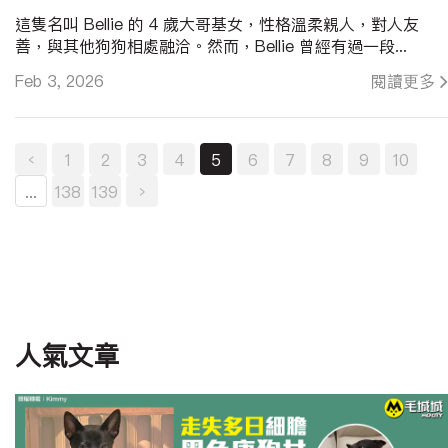
這隻名叫 Bellie 的 4 歲大哥基女，性格溫柔親人，對人友
善，與其他狗狗相處融洽。然而，Bellie 曾經有過一段...
Feb 3, 2026
閱讀更多
‹
1
2
3
4
5
6
7
8
9
10
...
138
139
›
人氣文章