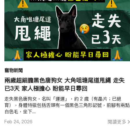
寵物新聞
兩歲超細膽黑色唐狗女 大角咀塘尾道甩繩 走失
已3天 家人極擔心 盼能早日尋回
走失黑色唐狗女，名叫「運運」，約 2 歲（有晶片；已絕
育），身體特徵包括舌頭有一個黑色三角形記號，前腳有兩點
白色毛，坐下...
Feb 24, 2026
閱讀更多