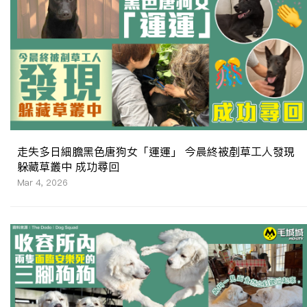
走失多日細膽黑色唐狗女「運運」 今晨終被剷草工人發現
躲藏草叢中 成功尋回
Mar 4, 2026