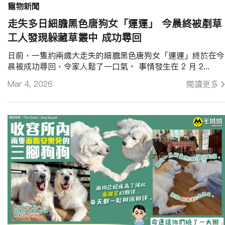
寵物新聞
走失多日細膽黑色唐狗女「運運」 今晨終被剷草
工人發現躲藏草叢中 成功尋回
日前，一隻約兩歲大走失的細膽黑色唐狗女「運運」終於在今
晨被成功尋回，令家人鬆了一口氣。 事情發生在 2 月 2...
Mar 4, 2026
閱讀更多