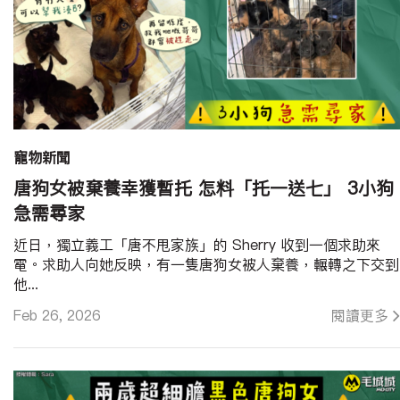
寵物新聞
唐狗女被棄養幸獲暫托 怎料「托一送七」 3小狗
急需尋家
近日，獨立義工「唐不甩家族」的 Sherry 收到一個求助來
電。求助人向她反映，有一隻唐狗女被人棄養，輾轉之下交到
他...
Feb 26, 2026
閱讀更多