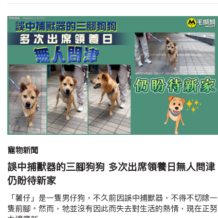
寵物新聞
誤中捕獸器的三腳狗狗 多次出席領養日無人問津
仍盼待新家
「薯仔」是一隻男仔狗，不久前因誤中捕獸器，不得不切除一
隻前腳。然而，牠並沒有因此而失去對生活的熱情，現在正努