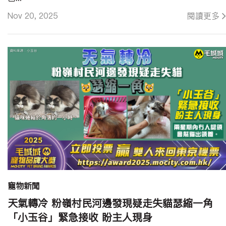
Nov 20, 2025
閱讀更多
寵物新聞
天氣轉冷 粉嶺村民河邊發現疑走失貓瑟縮一角
「小玉谷」緊急接收 盼主人現身