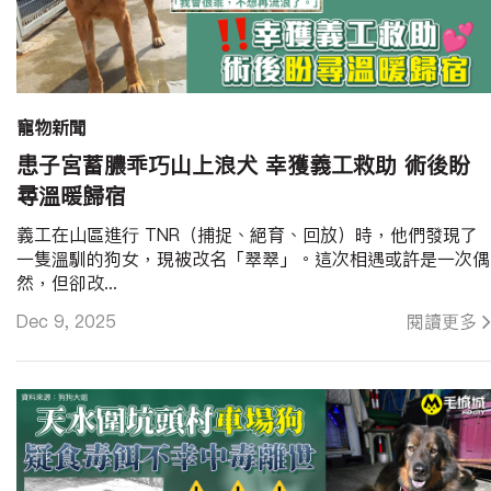
寵物新聞
患子宮蓄膿乖巧山上浪犬 幸獲義工救助 術後盼
尋溫暖歸宿
義工在山區進行 TNR（捕捉、絕育、回放）時，他們發現了
一隻溫馴的狗女，現被改名「翠翠」。這次相遇或許是一次偶
然，但卻改...
Dec 9, 2025
閱讀更多