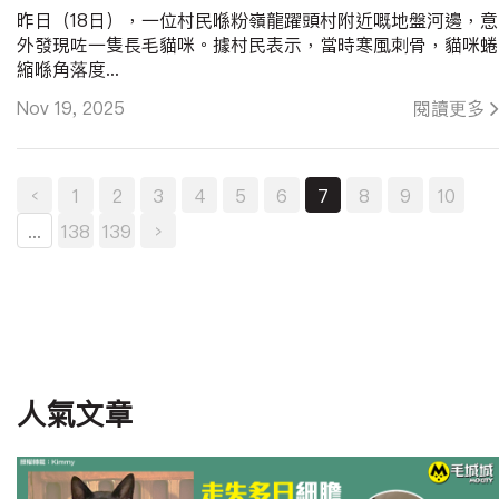
昨日（18日），一位村民喺粉嶺龍躍頭村附近嘅地盤河邊，意
外發現咗一隻長毛貓咪。據村民表示，當時寒風刺骨，貓咪蜷
縮喺角落度...
Nov 19, 2025
閱讀更多
‹
1
2
3
4
5
6
7
8
9
10
...
138
139
›
人氣文章