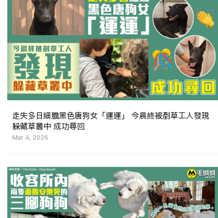
走失多日細膽黑色唐狗女「運運」 今晨終被剷草工人發現
躲藏草叢中 成功尋回
Mar 4, 2026