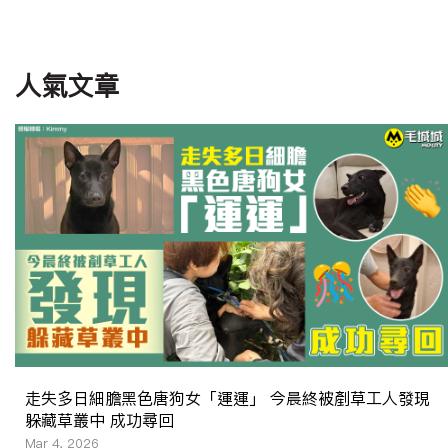
人氣文章
走失多日細膽黑色唐狗女「運運」 今晨終被剷草工人發現
躲藏草叢中 成功尋回
Mar 4, 2026