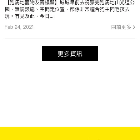
【跑馬地寵物友善樓盤】城城早前去視察完跑馬地山光道公
園，無論設施、空間定位置，都係非常適合狗主同毛孩去
玩。有見及此，今日...
Feb 24, 2021
閱讀更多
更多資訊