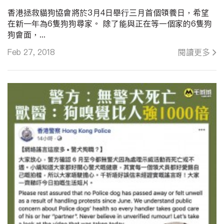
香港拯救貓狗協會將於3月4日舉行三月首個領養日，希望
在新一年為6隻狗狗尋家。 除了能與正在等一個家的6隻狗
狗會面，...
Feb 27, 2018
閱讀更多