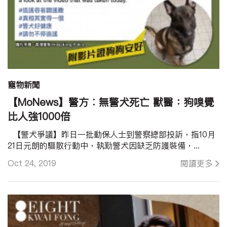
寵物新聞
【MoNews】警方︰無警犬死亡 獸醫：狗嗅覺
比人強1000倍
【警犬爭議】昨日一批動保人士到警察總部投訴，指10月
21日元朗的驅散行動中，執勤警犬因缺乏防護裝備，...
Oct 24, 2019
閱讀更多