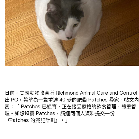
日前，美國動物收容所
Richmond Animal Care and Control
出
PO
，希望為一隻重達
40
磅的肥貓
Patches
尋家。
帖文內
寫：「
Patches
已絕育，正在接受嚴格的飲食管理、體重管
理。如想領養
Patches
，請連同個人資料提交一份
『
Patches
的減肥計劃』。」