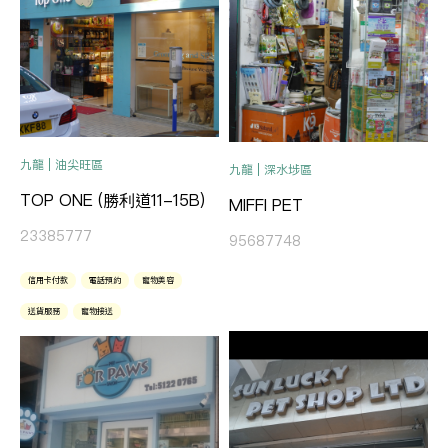
九龍 | 油尖旺區
九龍 | 深水埗區
TOP ONE (勝利道11-15B)
MIFFI PET
23385777
95687748
信用卡付款
電話預約
寵物美容
送貨服務
寵物接送