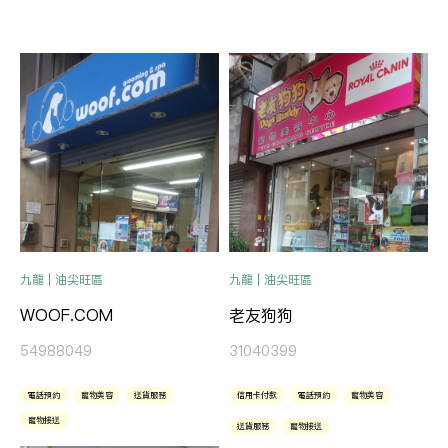
九龍 | 油尖旺區
九龍 | 油尖旺區
WOOF.COM
老友狗狗
54988049
31040399
電話預約
寵物美容
送貨服務
信用卡付款
電話預約
寵物美容
寵物接送
送貨服務
寵物接送