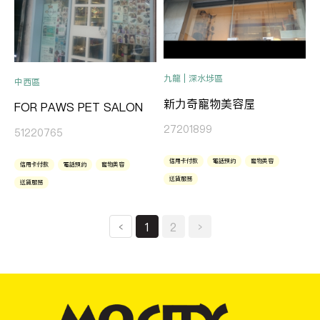
九龍 | 深水埗區
中西區
新力奇寵物美容屋
FOR PAWS PET SALON
27201899
51220765
信用卡付款
電話預約
寵物美容
信用卡付款
電話預約
寵物美容
送貨服務
送貨服務
‹
1
2
›