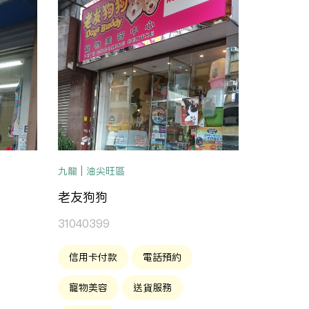
九龍 | 油尖旺區
老友狗狗
31040399
信用卡付款
電話預約
寵物美容
送貨服務