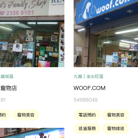
 九龍城區
九龍 | 油尖旺區
家寵物店
WOOF.COM
81
54988049
預約
寵物美容
電話預約
寵物美容
送貨服務
寵物接送