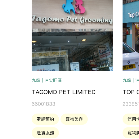
九龍 | 油尖旺區
九龍 |
TAGOMO PET LIMITED
TOP 
66001833
23385
電話預約
寵物美容
信用
送貨服務
寵物