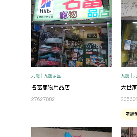
九龍 | 九龍城區
九龍 |
名富寵物用品店
犬世
27627882
235691
電話