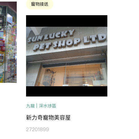
寵物接送
九龍 | 深水埗區
新力奇寵物美容屋
27201899