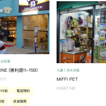
 油尖旺區
ONE (勝利道11-15B)
九龍 | 深水埗區
MIFFI PET
777
95687748
卡付款
電話預約
美容
送貨服務