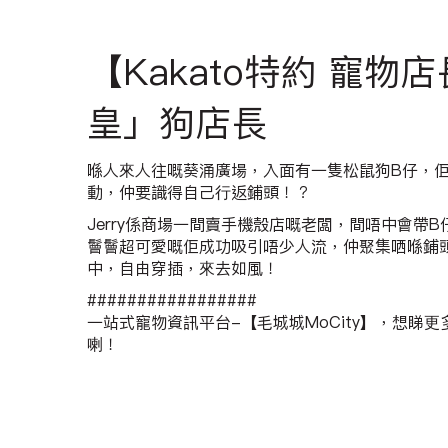
【Kakato特約 寵
皇」狗店長
喺人來人往嘅葵涌廣場，入面有一隻松鼠狗B仔，
動，仲要識得自己行返鋪頭！？
Jerry係商場一間賣手機殼店嘅老闆，間唔中會帶
鬙鬙超可愛嘅佢成功吸引唔少人流，仲聚集哂喺鋪
中，自由穿插，來去如風！
#################
一站式寵物資訊平台-【毛城城MoCity】，想睇更多有關寵
喇！