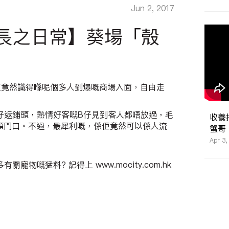
Jun 2, 2017
物店長之日常】葵場「殼
佢竟然識得喺呢個多人到爆嘅商場入面，自由走
B仔返鋪頭，熱情好客嘅B仔見到客人都唔放過，毛
收養
頭門口。不過，最犀利嘅，係佢竟然可以係人流
蟹哥
Apr 3
物嘅猛料? 記得上 www.mocity.com.hk