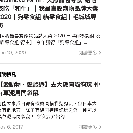
Michinoku Farm：天然寵物零食 給毛
孩吃「和牛」｜我最喜愛寵物品牌大奬
2020︱狗零食組 貓零食組︱毛城城專
訪
【#我最喜愛寵物品牌大奬​ 2020 – #狗零食組​ 及
#貓零食組​ 得主】 今年獲得「狗零食組」...
ec 10, 2020
閱讀更多
寵物快訊
【愛動物．愛旅遊】去大阪同貓狗玩 仲
有草泥馬同袋鼠
可能大家成日都有機會同貓貓狗狗玩，但日本大
阪有個地方，除了有貓同狗陪你玩之外，仲可以
摸草泥馬同袋鼠！ 今次要介紹的...
ov 6, 2017
閱讀更多