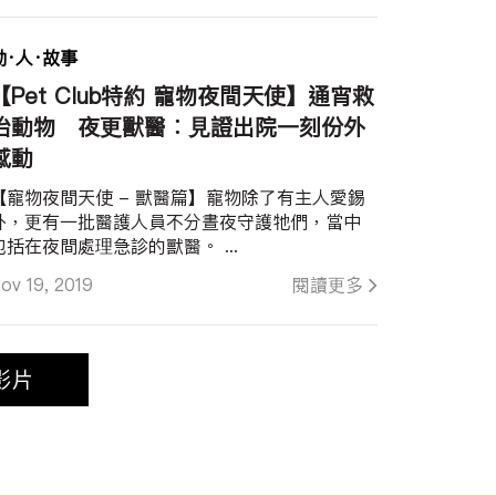
動·人·故事
【Pet Club特約 寵物夜間天使】通宵救
治動物 夜更獸醫︰見證出院一刻份外
感動
【寵物夜間天使 - 獸醫篇】寵物除了有主人愛錫
外，更有一批醫護人員不分晝夜守護牠們，當中
包括在夜間處理急診的獸醫。 ...
ov 19, 2019
閱讀更多
影片