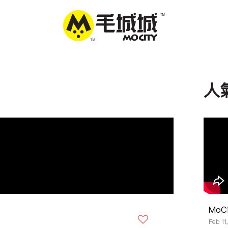
人
MoC
Feb 11