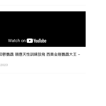
抑鬱鸚鵡 順應天性訓練放飛 西貢金剛鸚鵡大王 -
, 2023