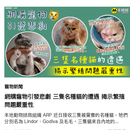
寵物新聞
網購寵物引發悲劇 三隻名種貓的遭遇 揭示繁殖
問題嚴重性
本地動物拯救組織 ARP 近日接收三隻被棄養的名種貓，牠們
分別名為 Lindor、Godiva 及毛毛。三隻貓來自內地的...