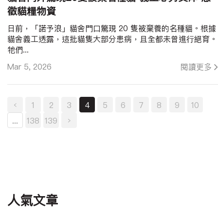
徵貓糧物資
日前，「諾予浪」貓舍門口驚現 20 隻被棄養的名種貓。根據
貓舍義工透露，這批貓隻大部分患病，且全都未曾進行絕育。
牠們...
Mar 5, 2026
閱讀更多
‹
1
2
3
4
5
6
7
8
9
10
...
138
139
›
人氣文章