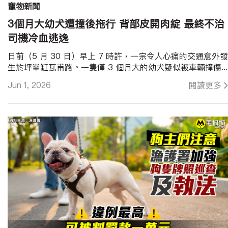
寵物新聞
3個月大幼犬遭撞後拖行 背部皮開肉綻 最終不治
司機冷血逃逸
日前（5 月 30 日）早上 7 時許，一宗令人心痛的交通意外發
生於坪輋缸瓦甫路。一隻僅 3 個月大的幼犬疑似被車輛撞傷...
Jun 1, 2026
閱讀更多