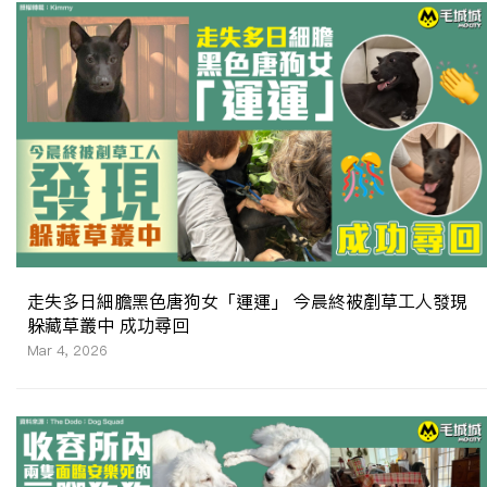
走失多日細膽黑色唐狗女「運運」 今晨終被剷草工人發現
躲藏草叢中 成功尋回
Mar 4, 2026