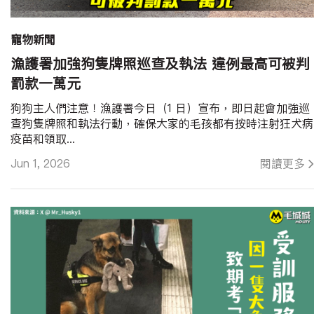
寵物新聞
漁護署加強狗隻牌照巡查及執法 違例最高可被判
罰款一萬元
狗狗主人們注意！漁護署今日（1 日）宣布，即日起會加強巡
查狗隻牌照和執法行動，確保大家的毛孩都有按時注射狂犬病
疫苗和領取...
Jun 1, 2026
閱讀更多