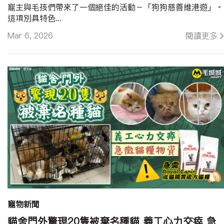
寵主與毛孩們帶來了一個絕佳的活動－「狗狗慈善維港遊」。
這項別具特色...
Mar 6, 2026
閱讀更多
寵物新聞
貓舍門外驚現20隻被棄名種貓 義工心力交瘁 急