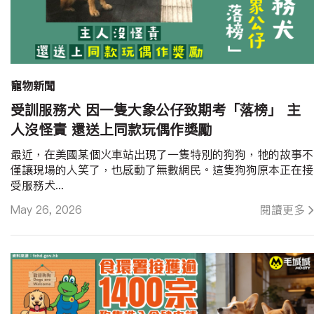
寵物新聞
受訓服務犬 因一隻大象公仔致期考「落榜」 主
人沒怪責 還送上同款玩偶作獎勵
最近，在美國某個火車站出現了一隻特別的狗狗，牠的故事不
僅讓現場的人笑了，也感動了無數網民。這隻狗狗原本正在接
受服務犬...
May 26, 2026
閱讀更多