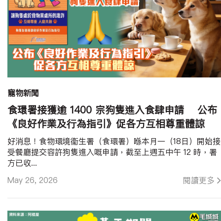
寵物新聞
食環署接獲逾 1400 宗狗隻進入食肆申請 公布
《良好作業及行為指引》促各方互相尊重體諒
好消息！食物環境衞生署（食環署）喺本月一（18日）開始接
受餐廳提交容許狗隻進入嘅申請，截至上週五中午 12 時，署
方已收...
May 26, 2026
閱讀更多